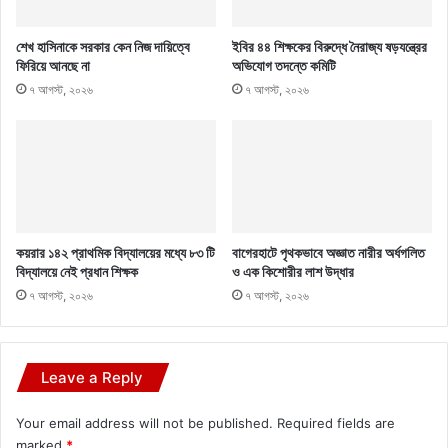
শেখ হাসিনাকে সরকার কেন নিজ দায়িত্বে
ইবির ৪৪ শিক্ষকের বিরুদ্ধে নৈরাজ্য ষড়যন্ত্রের
ফিরিয়ে আনছে না
অভিযোগ তদন্তে কমিটি
৭ আগস্ট, ২০২৬
৭ আগস্ট, ২০২৬
কয়রার ১৪২ প্রাথমিক বিদ্যালয়ের মধ্যে ৮৩ টি
বাগেরহাটে পৃথকভাবে অজ্ঞাত নারীর অর্ধগলিত
বিদ্যালয়ে নেই প্রধান শিক্ষক
ও এক কিশোরীর লাশ উদ্ধার
৭ আগস্ট, ২০২৬
৭ আগস্ট, ২০২৬
Leave a Reply
Your email address will not be published.
Required fields are
marked
*