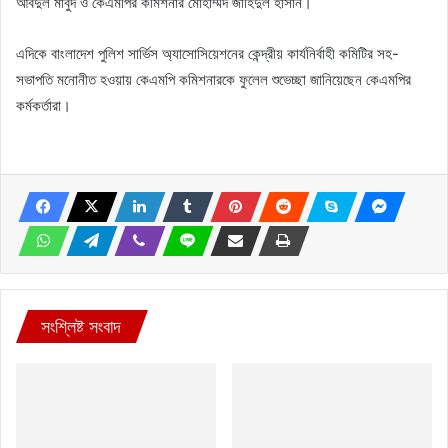
আবদুল মাবুদ ও কেএমপির কমিশনার মোহাম্মদ জাহিদুল হাসান।
এদিকে বাংলাদেশ পুলিশ সার্ভিস অ্যাসোসিয়েশনের কেন্দ্রীয় কার্যনির্বাহী কমিটির সহ-
সভাপতি মনোনীত হওয়ায় কেএমপি কমিশনারকে ফুলেল শুভেচ্ছা জানিয়েছেন কেএমপির
কর্মকর্তারা।
সংশ্লিষ্ট সংবাদ