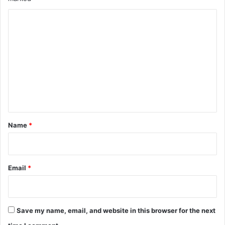
C
o
m
m
e
n
t
*
Name
*
Email
*
Save my name, email, and website in this browser for the next