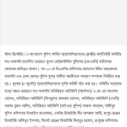
স্টাফ রিপোর্টার ঃ বাংলাদেশ পুলিশ সার্ভিস অ্যাসোসিয়েশনের কেন্দ্রীয় কার্যনির্বাহী কমিটির
সহ-সভাপতি মনোনীত হয়েছেন খুলনা মেট্রোপলিটন পুলিশের (কেএমপি) কমিশনার
মোহাম্মদ জাহিদুল হাসান। গত ১৩ মে ডিএমপির কমিশনার মোসলেহ উদ্দিন আহমেদকে
সভাপতি এবং ঢাকা জেলার পুলিশ সুপার শামীমা পারভীনকে সাধারণ সম্পাদক নির্বাচিত করা
হয়। বুধবার (৮ জুলাই) অ্যাসোসিয়েশনের পূর্ণাঙ্গ কমিটি গঠন করা হয়। কমিটির অন্যদের
মধ্যে আরও রয়েছেন সহ-সভাপতি অতিরিক্ত আইজিপি (প্রশাসন) এ কে এম আওলাদ
হোসেন, অতিরিক্ত আইজিপি (ফিন্যান্স) আকরাম হোসেন, অতিরিক্ত আইজিপি (এসবি)
সরদার নূরুল আমিন, অতিরিক্ত আইজিপি (হাইওয়ে পুলিশ) ফারুক আহমেদ, গাজীপুর
পুলিশ কমিশনার ইসরাইল হাওলাদার, এসবির ডিআইজি মীর আশরাফ আলী, রংপুর রেঞ্জের
ডিআইজি আমিনুল ইসলাম, সিলেট রেঞ্জের ডিআইজি জিল্লুর রহমান, রংপুরের কমিশনার