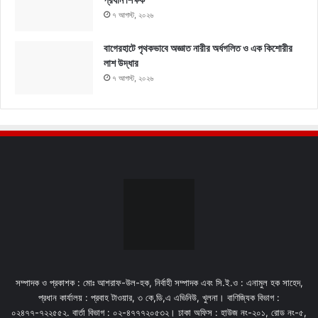
৭ আগস্ট, ২০২৬
বাগেরহাটে পৃথকভাবে অজ্ঞাত নারীর অর্ধগলিত ও এক কিশোরীর
লাশ উদ্ধার
৭ আগস্ট, ২০২৬
সম্পাদক ও প্রকাশক : মোঃ আশরাফ-উল-হক, নির্বাহী সম্পাদক এবং সি.ই.ও : এনামুল হক সাহেদ,
প্রধান কার্যালয় : প্রবাহ টাওয়ার, ৩ কে,ডি,এ এভিনিউ, খুলনা। বাণিজ্যিক বিভাগ :
০২৪৭৭-৭২২৫৫২. বার্তা বিভাগ : ০২-৪৭৭৭২০৫৩২। ঢাকা অফিস : হাউজ নং-২০১, রোড নং-৫,