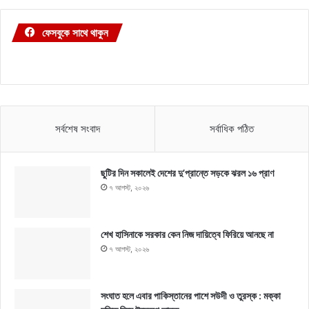
ফেসবুকে সাথে থাকুন
সর্বশেষ সংবাদ
সর্বাধিক পঠিত
ছুটির দিন সকালেই দেশের দু’প্রান্তে সড়কে ঝরল ১৬ প্রাণ
৭ আগস্ট, ২০২৬
শেখ হাসিনাকে সরকার কেন নিজ দায়িত্বে ফিরিয়ে আনছে না
৭ আগস্ট, ২০২৬
সংঘাত হলে এবার পাকিস্তানের পাশে সউদী ও তুরস্ক : মক্কা