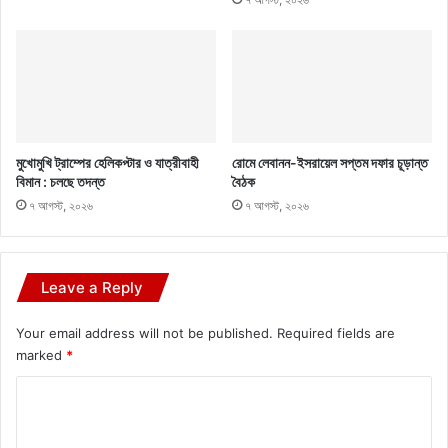
মুখোমুখি ট্রাম্পের হেলিকপ্টার ও যাত্রীবাহী
রোমে লেবানন-ইসরায়েল সপ্তম দফার চূড়ান্ত
বিমান : চলছে তদন্ত
বৈঠক
৭ আগস্ট, ২০২৬
৭ আগস্ট, ২০২৬
Leave a Reply
Your email address will not be published.
Required fields are
marked
*
C
o