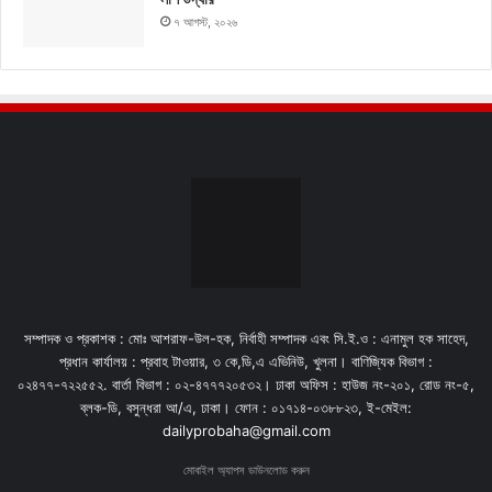
৭ আগস্ট, ২০২৬
সম্পাদক ও প্রকাশক : মোঃ আশরাফ-উল-হক, নির্বাহী সম্পাদক এবং সি.ই.ও : এনামুল হক সাহেদ,
প্রধান কার্যালয় : প্রবাহ টাওয়ার, ৩ কে,ডি,এ এভিনিউ, খুলনা। বাণিজ্যিক বিভাগ :
০২৪৭৭-৭২২৫৫২. বার্তা বিভাগ : ০২-৪৭৭৭২০৫৩২। ঢাকা অফিস : হাউজ নং-২০১, রোড নং-৫,
ব্লক-ডি, বসুন্ধরা আ/এ, ঢাকা। ফোন : ০১৭১৪-০৩৮৮২৩, ই-মেইল:
dailyprobaha@gmail.com
মোবাইল অ্যাপস ডাউনলোড করুন