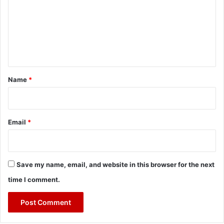
m
m
e
n
t
*
Name
*
Email
*
Save my name, email, and website in this browser for the next
time I comment.