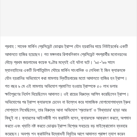
প্রবাহ : সাবেক মার্কিন প্রেসিডেন্ট ডোনাল্ড ট্রাম্প যৌন হয়রানির দায়ে নিউইয়র্কের একটি
আদালতে হাজির হয়েছেন। গত মঙ্গলবার রিপাবলিকান প্রেসিডেন্ট পদপ্রার্থীর মনোনয়নের
দৌড়ে প্রথম জয়লাভের কয়েক ঘণ্টার মধ্যেই এই ঘটনা ঘটে। ‘৯৫-‘৯৬ সালে
ম্যানহাটনের একটি ডিপার্টমেন্টাল স্টোরে মার্কিন সাংবাদিক ও লেখিকা ই জিন ক্যারলকে
যৌন হয়রানির অভিযোগে করা মামলায় দ্বিতীয়বারের মতো আদালতে হাজির হন ট্রাম্প।
গত বছর ৯ মে এই মামলায় অভিযোগ প্রমাণিত হওয়ায় ট্রাম্পকে ৫০ লাখ ডলার
ক্ষতিপূরণের নির্দেশ দিয়েছিলেন আদালত। ওই রায়ের বিরুদ্ধে আপিল করেছিলেন ট্রাম্প।
অভিযোগের পর ট্রাম্প ক্যারলকে চেনেন না উল্লেখ করে সামাজিক যোগাযোগমাধ্যম ট্রুথ
সোশ্যালে লিখেছিলেন, তার বিরুদ্ধে আনা অভিযোগ ‘প্রতারণা’ ও ‘মিথ্যাচার’ ছাড়া আর
কিছুই না। ক্যারলের আইনজীবী শন ক্রাউলি বলেন, ক্যারলকে আক্রমণ করতে, অপমান
করতে এবং খ্যাতি নষ্ট করতে ডোনাল্ড ট্রাম্প বিশ্বের সবচেয়ে বড় মাইক্রোফোন ব্যবহার
করেছেন। অবশ্য শন ক্রাউলির উদ্বোধনী বিবৃতির আগে আদালত প্রাঙ্গণ ত্যাগ করেন