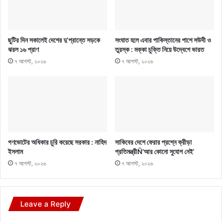
ছুটির দিন সকালেই দেশের দু’প্রান্তে সড়কে
সংঘাত হলে এবার পাকিস্তানের পাশে সউদী ও
ঝরল ১৬ প্রাণ
তুরস্ক : মক্কা চুক্তি নিয়ে উদ্বেগে ভারত
৭ আগস্ট, ২০২৬
৭ আগস্ট, ২০২৬
গণভোটের অধিকার চুরি করেছে সরকার : নাহিদ
সাকিবের দেশে ফেরার প্রশ্নে ক্রীড়া
ইসলাম
প্রতিমন্ত্রীÑ‘আর কোনো সুযোগ নেই’
৭ আগস্ট, ২০২৬
৭ আগস্ট, ২০২৬
Leave a Reply