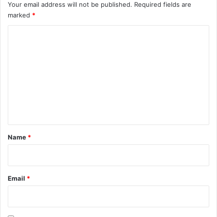
Your email address will not be published.
Required fields are
marked
*
C
o
m
m
e
n
t
*
Name
*
Email
*