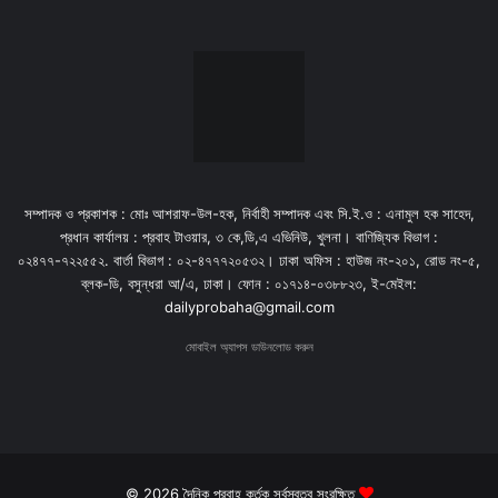
সম্পাদক ও প্রকাশক : মোঃ আশরাফ-উল-হক, নির্বাহী সম্পাদক এবং সি.ই.ও : এনামুল হক সাহেদ,
প্রধান কার্যালয় : প্রবাহ টাওয়ার, ৩ কে,ডি,এ এভিনিউ, খুলনা। বাণিজ্যিক বিভাগ :
০২৪৭৭-৭২২৫৫২. বার্তা বিভাগ : ০২-৪৭৭৭২০৫৩২। ঢাকা অফিস : হাউজ নং-২০১, রোড নং-৫,
ব্লক-ডি, বসুন্ধরা আ/এ, ঢাকা। ফোন : ০১৭১৪-০৩৮৮২৩, ই-মেইল:
dailyprobaha@gmail.com
মোবাইল অ্যাপস ডাউনলোড করুন
© 2026 দৈনিক প্রবাহ কর্তৃক সর্বস্বত্ব সংরক্ষিত