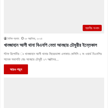
স্থানীয় সংবাদ
দৈনিক প্রবাহ
২৮ অক্টোবর, ২০২৪
খানজাহান আলী থানা বিএনপি নেতা আনছার চৌধুরীর ইন্তেকাল
স্টাফ রিপোর্টার ঃ খানজাহান আলী থানার মিরেরডাঙ্গা এলাকার কেসিসি ২ নং ওয়ার্ড বিএনপির
সাবেক সভাপতি মোঃ আনছার চৌধুরী ২৭ অক্টোবর…
আরও পড়ুন