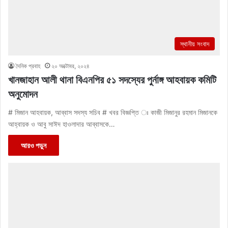
স্থানীয় সংবাদ
দৈনিক প্রবাহ
২০ অক্টোবর, ২০২৪
খানজাহান আলী থানা বিএনপির ৫১ সদস্যের পুর্নাঙ্গ আহবায়ক কমিটি
অনুমোদন
# মিজান আহবায়ক, আব্বাস সদস্য সচিব # খবর বিজ্ঞপ্তি ঃ কাজী মিজানুর রহমান মিজানকে
আহ্বায়ক ও আবু সাঈদ হাওলাদার আব্বাসকে…
আরও পড়ুন