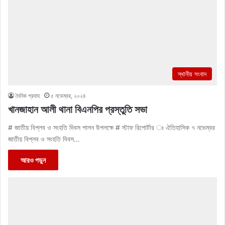
স্থানীয় সংবাদ
দৈনিক প্রবাহ
৫ নভেম্বর, ২০২৪
খানজাহান আলী থানা বিএনপির প্রস্তুতি সভা
# জাতীয় বিপ্লব ও সংহতি দিবস পালন উপলক্ষে # স্টাফ রিপোর্টার ঃ ঐতিহাসিক ৭ নভেম্বর
জাতীয় বিপ্লব ও সংহতি দিবস…
আরও পড়ুন