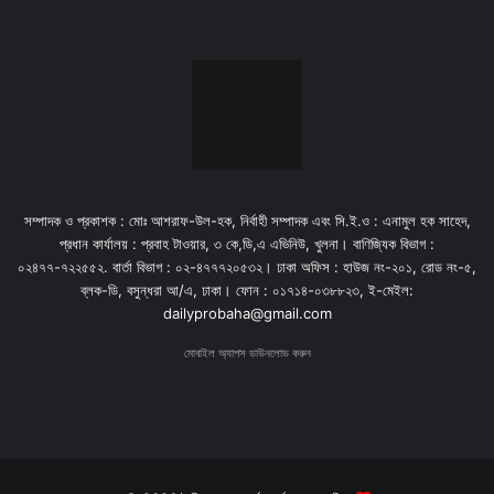
সম্পাদক ও প্রকাশক : মোঃ আশরাফ-উল-হক, নির্বাহী সম্পাদক এবং সি.ই.ও : এনামুল হক সাহেদ,
প্রধান কার্যালয় : প্রবাহ টাওয়ার, ৩ কে,ডি,এ এভিনিউ, খুলনা। বাণিজ্যিক বিভাগ :
০২৪৭৭-৭২২৫৫২. বার্তা বিভাগ : ০২-৪৭৭৭২০৫৩২। ঢাকা অফিস : হাউজ নং-২০১, রোড নং-৫,
ব্লক-ডি, বসুন্ধরা আ/এ, ঢাকা। ফোন : ০১৭১৪-০৩৮৮২৩, ই-মেইল:
dailyprobaha@gmail.com
মোবাইল অ্যাপস ডাউনলোড করুন