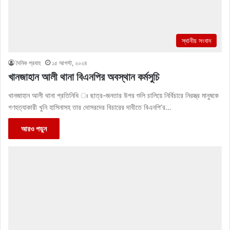
স্থানীয় সংবাদ
দৈনিক প্রবাহ
১৫ আগস্ট, ২০২৪
খানজাহান আলী থানা বিএনপির অবস্থান কর্মসুচি
খানজাহান আলী থানা প্রতিনিধি ঃ ছাত্র-জনতার উপর শুলি চালিয়ে নির্বিচারে নিরস্ত্র মানুষকে
গণহত্যাকারী খুনি হাসিনাসহ তার দোসরদের বিচারের দাবীতে বিএনপি’র…
আরও পড়ুন