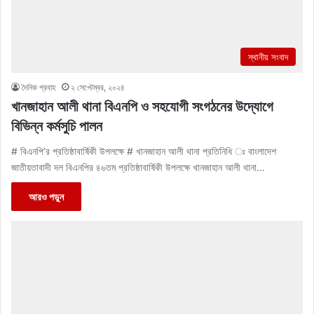
স্থানীয় সংবাদ
দৈনিক প্রবাহ
২ সেপ্টেম্বর, ২০২৪
খানজাহান আলী থানা বিএনপি ও সহযোগী সংগঠনের উদ্যোগে
বিভিন্ন কর্মসুচি পালন
# বিএনপি’র প্রতিষ্ঠাবার্ষিকী উপলক্ষে # খানজাহান আলী থানা প্রতিনিধি ঃ বাংলাদেশ
জাতীয়তাবাদী দল বিএনপির ৪৬তম প্রতিষ্ঠাবার্ষিকী উপলক্ষে খানজাহান আলী থানা…
আরও পড়ুন