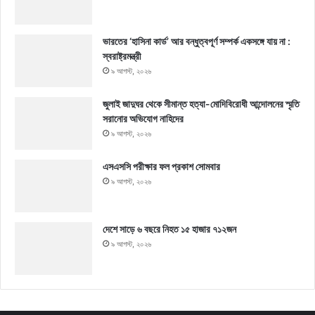
ভারতের ‘হাসিনা কার্ড’ আর বন্ধুত্বপূর্ণ সম্পর্ক একসঙ্গে যায় না :
স্বরাষ্ট্রমন্ত্রী
৯ আগস্ট, ২০২৬
জুলাই জাদুঘর থেকে সীমান্ত হত্যা-মোদিবিরোধী আন্দোলনের স্মৃতি
সরানোর অভিযোগ নাহিদের
৯ আগস্ট, ২০২৬
এসএসসি পরীক্ষার ফল প্রকাশ সোমবার
৯ আগস্ট, ২০২৬
দেশে সাড়ে ৬ বছরে নিহত ১৫ হাজার ৭১২জন
৯ আগস্ট, ২০২৬