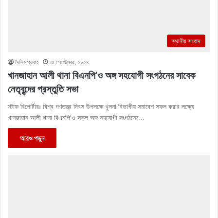
স্থানীয় সংবাদ
দৈনিক প্রবাহ
১৫ সেপ্টেম্বর, ২০২৪
খানজাহান আলী থানা বিএনপি’ও অঙ্গ সহযোগী সংগঠনের সাবেক
নেতৃবৃন্দের প্রস্তুতি সভা
স্টাফ রিপোর্টারঃ বিশ্ব গণতন্ত্র দিবস উপলক্ষে খুলনা বিভাগীয় সমাবেশ সফল করার লক্ষ্যে
খানজাহান আলী থানা বিএনপি’ও সকল অঙ্গ সহযোগী সংগঠনের…
আরও পড়ুন