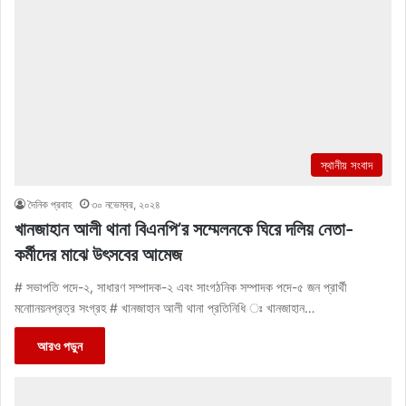
স্থানীয় সংবাদ
দৈনিক প্রবাহ
৩০ নভেম্বর, ২০২৪
খানজাহান আলী থানা বিএনপি’র সম্মেলনকে ঘিরে দলিয় নেতা-
কর্মীদের মাঝে উৎসবের আমেজ
# সভাপতি পদে-২, সাধারণ সম্পাদক-২ এবং সাংগঠনিক সম্পাদক পদে-৫ জন প্রার্থী
মনোানয়নপ্রত্র সংগ্রহ # খানজাহান আলী থানা প্রতিনিধি ঃ খানজাহান…
আরও পড়ুন