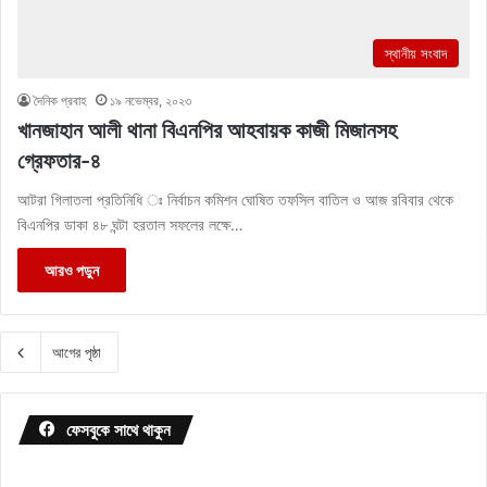
স্থানীয় সংবাদ
দৈনিক প্রবাহ
১৯ নভেম্বর, ২০২৩
খানজাহান আলী থানা বিএনপির আহবায়ক কাজী মিজানসহ
গ্রেফতার-৪
আটরা গিলাতলা প্রতিনিধি ঃ নির্বাচন কমিশন ঘোষিত তফসিল বাতিল ও আজ রবিবার থেকে
বিএনপির ডাকা ৪৮ ঘন্টা হরতাল সফলের লক্ষে…
আরও পড়ুন
আগের পৃষ্ঠা
ফেসবুকে সাথে থাকুন