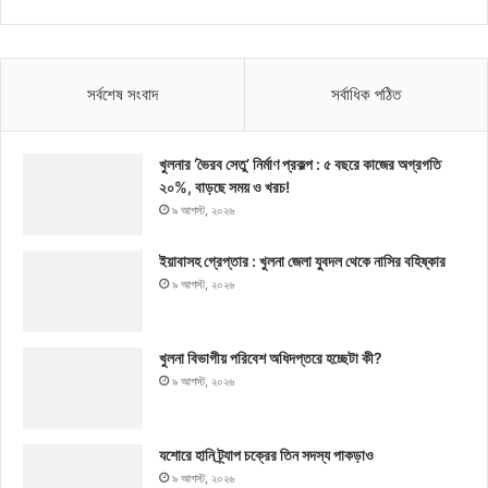
সর্বশেষ সংবাদ
সর্বাধিক পঠিত
খুলনার ‘ভৈরব সেতু’ নির্মাণ প্রকল্প : ৫ বছরে কাজের অগ্রগতি
২০%, বাড়ছে সময় ও খরচ!
৯ আগস্ট, ২০২৬
ইয়াবাসহ গ্রেপ্তার : খুলনা জেলা যুবদল থেকে নাসির বহিষ্কার
৯ আগস্ট, ২০২৬
খুলনা বিভাগীয় পরিবেশ অধিদপ্তরে হচ্ছেটা কী?
৯ আগস্ট, ২০২৬
যশোরে হানি ট্র্যাপ চক্রের তিন সদস্য পাকড়াও
৯ আগস্ট, ২০২৬