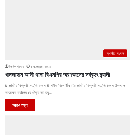
স্থানীয় সংবাদ
দৈনিক প্রবাহ
৯ নভেম্বর, ২০২৪
খানজাহান আলী থানা বিএনপির স্মরণকালের সর্ববৃহৎ র‌্যালী
# জাতীয় বিপ্লবী সংহতি দিবস # স্টাফ রিপোর্টার ঃ জাতীয় বিপ্লবী সংহতি দিবস উপলক্ষে
আজকের র‌্যালির যে ঐক্য তা শুধু…
আরও পড়ুন