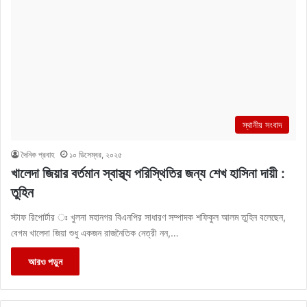
স্থানীয় সংবাদ
দৈনিক প্রবাহ
১০ ডিসেম্বর, ২০২৫
খালেদা জিয়ার বর্তমান স্বাস্থ্য পরিস্থিতির জন্য শেখ হাসিনা দায়ী :
তুহিন
স্টাফ রিপোর্টার ঃ খুলনা মহানগর বিএনপির সাধারণ সম্পাদক শফিকুল আলম তুহিন বলেছেন,
বেগম খালেদা জিয়া শুধু একজন রাজনৈতিক নেত্রী নন,…
আরও পড়ুন