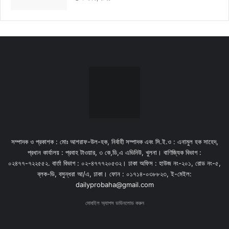
সম্পাদক ও প্রকাশক : মোঃ আশরাফ-উল-হক, নির্বাহী সম্পাদক এবং সি.ই.ও : এনামুল হক সাহেদ,
প্রধান কার্যালয় : প্রবাহ টাওয়ার, ৩ কে,ডি,এ এভিনিউ, খুলনা। বাণিজ্যিক বিভাগ :
০২৪৭৭-৭২২৫৫২. বার্তা বিভাগ : ০২-৪৭৭৭২০৫৩২। ঢাকা অফিস : হাউজ নং-২০১, রোড নং-৫,
ব্লক-ডি, বসুন্ধরা আ/এ, ঢাকা। ফোন : ০১৭১৪-০৩৮৮২৩, ই-মেইল:
dailyprobaha@gmail.com
মোবাইল অ্যাপস ডাউনলোড করুন