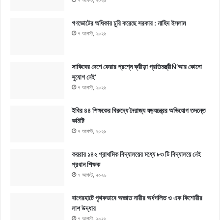
গণভোটের অধিকার চুরি করেছে সরকার : নাহিদ ইসলাম
৭ আগস্ট, ২০২৬
সাকিবের দেশে ফেরার প্রশ্নে ক্রীড়া প্রতিমন্ত্রীÑ‘আর কোনো
সুযোগ নেই’
৭ আগস্ট, ২০২৬
ইবির ৪৪ শিক্ষকের বিরুদ্ধে নৈরাজ্য ষড়যন্ত্রের অভিযোগ তদন্তে
কমিটি
৭ আগস্ট, ২০২৬
কয়রার ১৪২ প্রাথমিক বিদ্যালয়ের মধ্যে ৮৩ টি বিদ্যালয়ে নেই
প্রধান শিক্ষক
৭ আগস্ট, ২০২৬
বাগেরহাটে পৃথকভাবে অজ্ঞাত নারীর অর্ধগলিত ও এক কিশোরীর
লাশ উদ্ধার
৭ আগস্ট, ২০২৬