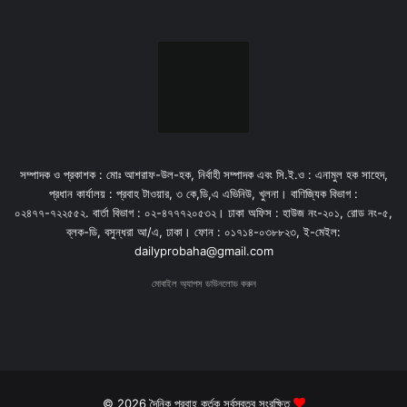
সম্পাদক ও প্রকাশক : মোঃ আশরাফ-উল-হক, নির্বাহী সম্পাদক এবং সি.ই.ও : এনামুল হক সাহেদ,
প্রধান কার্যালয় : প্রবাহ টাওয়ার, ৩ কে,ডি,এ এভিনিউ, খুলনা। বাণিজ্যিক বিভাগ :
০২৪৭৭-৭২২৫৫২. বার্তা বিভাগ : ০২-৪৭৭৭২০৫৩২। ঢাকা অফিস : হাউজ নং-২০১, রোড নং-৫,
ব্লক-ডি, বসুন্ধরা আ/এ, ঢাকা। ফোন : ০১৭১৪-০৩৮৮২৩, ই-মেইল:
dailyprobaha@gmail.com
মোবাইল অ্যাপস ডাউনলোড করুন
© 2026 দৈনিক প্রবাহ কর্তৃক সর্বস্বত্ব সংরক্ষিত