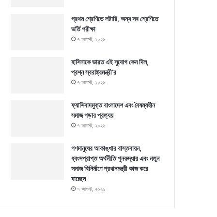
প্রথম শ্রেণিতে লটারি, অন্য সব শ্রেণিতে
ভর্তি পরীক্ষা
৭ আগস্ট, ২০২৬
হাসিনাকে ভারত এই সুযোগ কেন দিল,
প্রশ্ন স্বরাষ্ট্রমন্ত্রী’র
৭ আগস্ট, ২০২৬
ফ্যাসিবাদমুক্ত বাংলাদেশ এবং বৈষম্যহীন
সমাজ গড়ার প্রত্যয়
৭ আগস্ট, ২০২৬
গণমানুষের আকাঙ্খার বাস্তবায়ন,
ধ্বংসপ্রাপ্ত অর্থনীতি পুনরুদ্ধার এবং নতুন
সমাজ বিনির্মাণে প্রধানমন্ত্রী কাজ করে
যাচ্ছেন
৭ আগস্ট, ২০২৬