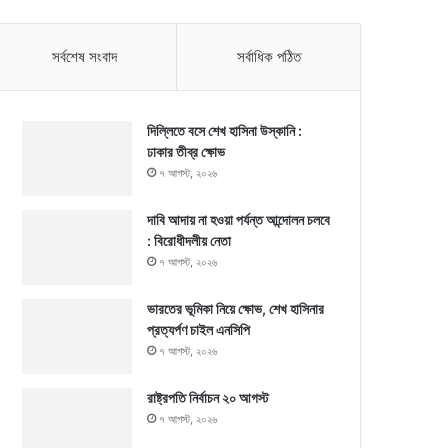
সর্বশেষ সংবাদ
সর্বাধিক পঠিত
দিল্লিতে বসে শেখ হাসিনা উস্কানি :
ঢাকার তীব্র ক্ষোভ
৭ আগস্ট, ২০২৬
দাবি আদায় না হওয়া পর্যন্ত আন্দোলন চলবে
: বিরোধীদলীয় নেতা
৭ আগস্ট, ২০২৬
ভারতের ভূমিকা নিয়ে ক্ষোভ, শেখ হাসিনার
প্রত্যর্পণ চাইল এনসিপি
৭ আগস্ট, ২০২৬
রাষ্ট্রপতি নির্বাচন ২০ আগস্ট
৭ আগস্ট, ২০২৬