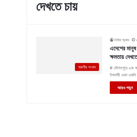
দেখতে চায়
দৈনিক প্রবাহ
এদেশের মানুষ
ক্ষমতায় দেখত
স্থানীয় সংবাদ
# দৌলতপুরে ৬নং জা
ইসলামী এমন একটা 
আরও পড়ুন