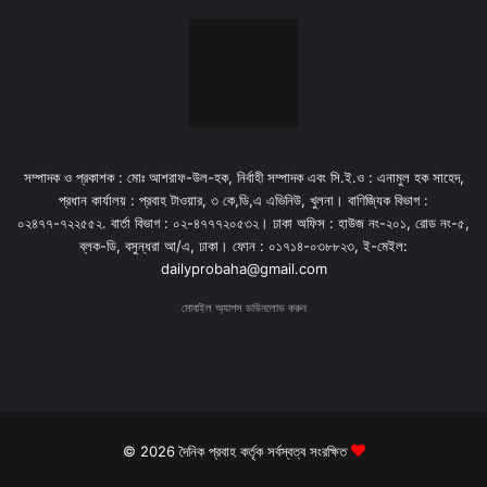
সম্পাদক ও প্রকাশক : মোঃ আশরাফ-উল-হক, নির্বাহী সম্পাদক এবং সি.ই.ও : এনামুল হক সাহেদ,
প্রধান কার্যালয় : প্রবাহ টাওয়ার, ৩ কে,ডি,এ এভিনিউ, খুলনা। বাণিজ্যিক বিভাগ :
০২৪৭৭-৭২২৫৫২. বার্তা বিভাগ : ০২-৪৭৭৭২০৫৩২। ঢাকা অফিস : হাউজ নং-২০১, রোড নং-৫,
ব্লক-ডি, বসুন্ধরা আ/এ, ঢাকা। ফোন : ০১৭১৪-০৩৮৮২৩, ই-মেইল:
dailyprobaha@gmail.com
মোবাইল অ্যাপস ডাউনলোড করুন
© 2026 দৈনিক প্রবাহ কর্তৃক সর্বস্বত্ব সংরক্ষিত