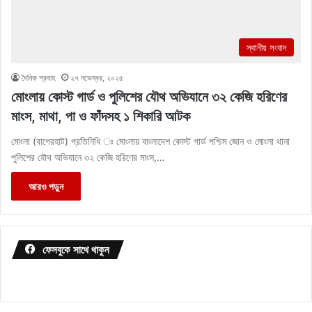
স্থানীয় সংবাদ
দৈনিক প্রবাহ
২৭ নভেম্বর, ২০২৫
মোংলায় কোস্ট গার্ড ও পুলিশের যৌথ অভিযানে ৩২ কেজি হরিণের
মাংস, মাথা, পা ও ফাঁদসহ ১ শিকারি আটক
মোংলা (বাগেরহাট) প্রতিনিধি ঃ মোংলায় বাংলাদেশ কোস্ট গার্ড পশ্চিম জোন ও মোংলা থানা
পুলিশের যৌথ অভিযানে ৩২ কেজি হরিণের মাংস,…
আরও পড়ুন
ফেসবুকে সাথে থাকুন