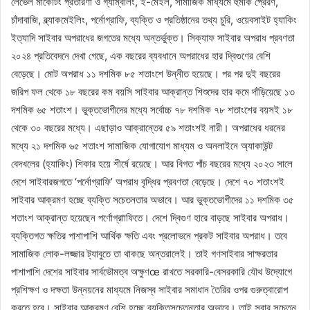
লেভেল মার্কেটিং প্রতারণা ও গ্যাম্বলিং, ই-মেইল, সামাজিক মাধ্যমে হুমকি প্রেরণ,
চাঁদাবাজি, ব্ল্যাকমেইলিং, পর্নোগ্রাফি, ব্যক্তি ও প্রতিষ্ঠানের তথ্য চুরি, ওয়েবসাইট হ্যাকিং
ইত্যাদি সাইবার অপরাধের জগতের মধ্যে অন্তর্ভুক্ত। সিক্যাফ সাইবার অপরাধ প্রবণতা
২০২৪ প্রতিবেদনে দেখা গেছে, এক বছরের ব্যবধানে অপরাধের হার দ্বিগুণের বেশি
বেড়েছে। মোট অপরাধ ১১ দশমিক ৮৫ শতাংশে উন্নীত হয়েছে। পর পর দুই বছরের
জরিপ ফল থেকে ১৮ বছরের কম বয়সি সাইবার আক্রান্ত শিশুদের হার কমে দাঁড়িয়েছে ১৩
দশমিক ৬৫ শতাংশ। ভুক্তভোগীদের মধ্যে সর্বোচ্চ ৭৮ দশমিক ৭৮ শতাংশের বয়সই ১৮
থেকে ৩০ বছরের মধ্যে। এছাড়াও আক্রান্তের ৫৯ শতাংশই নারী। অপরাধের ধরনের
মধ্যে ২১ দশমিক ৬৫ শতাংশ সামাজিক যোগাযোগ মাধ্যম ও অনলাইনে অ্যাকাউন্ট
বেদখলের (হ্যাকিং) শিকার হয়ে শীর্ষে রয়েছে। আর বিগত পাঁচ বছরের মধ্যে ২০২৩ সালে
দেশে সাইবারজগতে ‘পর্নোগ্রাফি’ অপরাধ বৃদ্ধির প্রবণতা বেড়েছে। দেশে ৭০ শতাংশই
সাইবার আক্রমণ হচ্ছে ব্যক্তি সচেতনতার অভাবে। আর ভুক্তভোগীদের ১১ দশমিক ৩৫
শতাংশ আক্রান্ত হয়েছেন পর্ণোগ্রাাফিতে। দেশে দ্বিগুণ হারে বাড়ছে সাইবার অপরাধ।
ব্যক্তিগত ক্ষতির পাশাপাশি আর্থিক ক্ষতি এবং প্রলোভনে প্রকট সাইবার অপরাধ। তবে
সামাজিক লোক-লজ্জার ট্যাবুতে তা থাকছে অন্তরালেই। তাই গণসাইবার সাক্ষরতার
পাশাপাশি দেশের সাইবার সার্বভৌমত্ব অক্ষুণœ রাখতে সরকারি-বেসরকারি যৌথ উদ্যোগে
প্রশিক্ষণ ও দক্ষতা উন্নয়নের মাধ্যমে নিজস্ব সাইবার সমাধান তৈরির ওপর গুরুত্বারোপ
করতে হবে। সাইবার আক্রমণ বেশি হচ্ছে ব্যক্তিসচেতনতার অভাবে। তাই সবার সচেতন