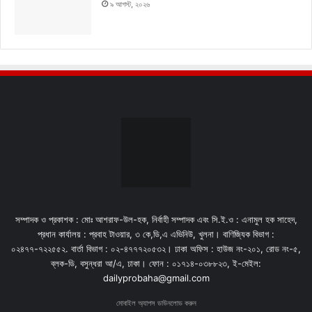
৯ আগস্ট, ২০২৬
সম্পাদক ও প্রকাশক : মোঃ আশরাফ-উল-হক, নির্বাহী সম্পাদক এবং সি.ই.ও : এনামুল হক সাহেদ,
প্রধান কার্যালয় : প্রবাহ টাওয়ার, ৩ কে,ডি,এ এভিনিউ, খুলনা। বাণিজ্যিক বিভাগ :
০২৪৭৭-৭২২৫৫২. বার্তা বিভাগ : ০২-৪৭৭৭২০৫৩২। ঢাকা অফিস : হাউজ নং-২০১, রোড নং-৫,
ব্লক-ডি, বসুন্ধরা আ/এ, ঢাকা। ফোন : ০১৭১৪-০৩৮৮২৩, ই-মেইল:
dailyprobaha@gmail.com
মোবাইল অ্যাপস ডাউনলোড করুন