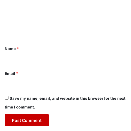
m
m
e
n
t
*
Name
*
Email
*
Save my name, email, and website in this browser for the next
time I comment.