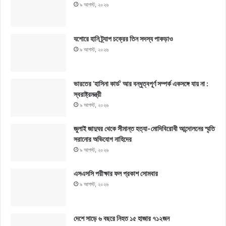
৯ আগস্ট, ২০২৬
যশোরে হানি ট্র্যাপ চক্রের তিন সদস্য পাকড়াও
৯ আগস্ট, ২০২৬
ভারতের ‘হাসিনা কার্ড’ আর বন্ধুত্বপূর্ণ সম্পর্ক একসঙ্গে যায় না :
স্বরাষ্ট্রমন্ত্রী
৯ আগস্ট, ২০২৬
জুলাই জাদুঘর থেকে সীমান্ত হত্যা-মোদিবিরোধী আন্দোলনের স্মৃতি
সরানোর অভিযোগ নাহিদের
৯ আগস্ট, ২০২৬
এসএসসি পরীক্ষার ফল প্রকাশ সোমবার
৯ আগস্ট, ২০২৬
দেশে সাড়ে ৬ বছরে নিহত ১৫ হাজার ৭১২জন