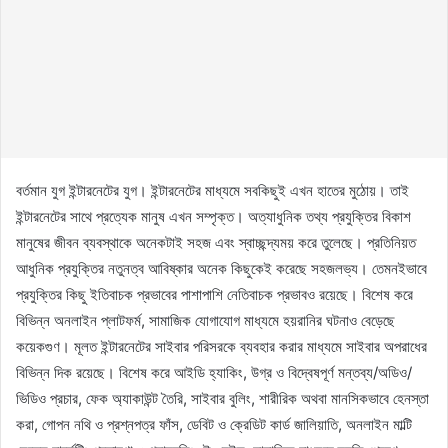
বর্তমান যুগ ইন্টারনেটের যুগ। ইন্টারনেটের মাধ্যমে সবকিছুই এখন হাতের মুঠোয়। তাই
ইন্টারনেটের সাথে প্রত্যেক মানুষ এখন সম্পৃক্ত। অত্যাধুনিক তথ্য প্রযুক্তির বিকাশ
মানুষের জীবন ব্যবস্থাকে অনেকটাই সহজ এবং স্বাচ্ছন্দ্যময় করে তুলেছে। প্রতিনিয়ত
আধুনিক প্রযুক্তির নতুনত্ব আবিষ্কার অনেক কিছুকেই করেছে সহজলভ্য। তেমনইভাবে
প্রযুক্তির কিছু ইতিবাচক প্রভাবের পাশাপাশি নেতিবাচক প্রভাবও রয়েছে। বিশেষ করে
বিভিন্ন অনলাইন প্লাটফর্ম, সামাজিক যোগাযোগ মাধ্যমে হয়রানির ঘটনাও বেড়েছে
কয়েকগুণ। মূলত ইন্টারনেটের সাইবার পরিসরকে ব্যবহার করার মাধ্যমে সাইবার অপরাধের
বিভিন্ন দিক রয়েছে। বিশেষ করে আইডি হ্যাকিং, উগ্র ও বিদ্বেষপূর্ণ মন্তব্য/অডিও/
ভিডিও প্রচার, ফেক অ্যাকাউন্ট তৈরি, সাইবার বুলিং, শারীরিক অথবা মানসিকভাবে হেনস্তা
করা, গোপন নথি ও প্রশ্নপত্র ফাঁস, ডেবিট ও ক্রেডিট কার্ড জালিয়াতি, অনলাইন মাল্টি