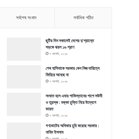
সর্বশেষ সংবাদ
সর্বাধিক পঠিত
ছুটির দিন সকালেই দেশের দু’প্রান্তে
সড়কে ঝরল ১৬ প্রাণ
৭ আগস্ট, ২০২৬
শেখ হাসিনাকে সরকার কেন নিজ দায়িত্বে
ফিরিয়ে আনছে না
৭ আগস্ট, ২০২৬
সংঘাত হলে এবার পাকিস্তানের পাশে সউদী
ও তুরস্ক : মক্কা চুক্তি নিয়ে উদ্বেগে
ভারত
৭ আগস্ট, ২০২৬
গণভোটের অধিকার চুরি করেছে সরকার :
নাহিদ ইসলাম
৭ আগস্ট, ২০২৬