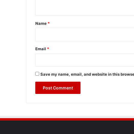
n
t
*
Name
*
Email
*
Save my name, email, and website in this browse