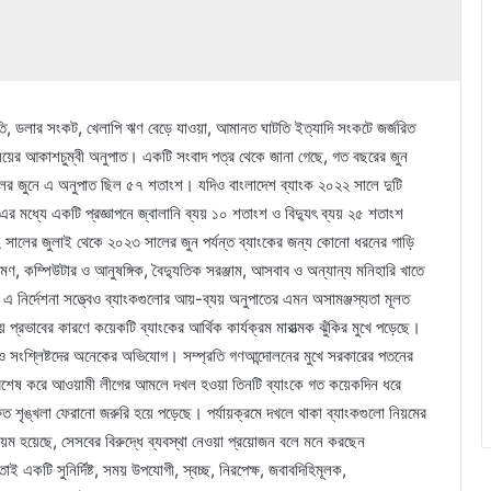
্ফীতি, ডলার সংকট, খেলাপি ঋণ বেড়ে যাওয়া, আমানত ঘাটতি ইত্যাদি সংকটে জর্জরিত
যয়ের আকাশচুম্বী অনুপাত। একটি সংবাদ পত্র থেকে জানা গেছে, গত বছরের জুন
র জুনে এ অনুপাত ছিল ৫৭ শতাংশ। যদিও বাংলাদেশ ব্যাংক ২০২২ সালে দুটি
 এর মধ্যে একটি প্রজ্ঞাপনে জ্বালানি ব্যয় ১০ শতাংশ ও বিদ্যুৎ ব্যয় ২৫ শতাংশ
২ সালের জুলাই থেকে ২০২৩ সালের জুন পর্যন্ত ব্যাংকের জন্য কোনো ধরনের গাড়ি
রমণ, কম্পিউটার ও আনুষঙ্গিক, বৈদ্যুতিক সরঞ্জাম, আসবাব ও অন্যান্য মনিহারি খাতে
ংকের এ নির্দেশনা সত্ত্বেও ব্যাংকগুলোর আয়-ব্যয় অনুপাতের এমন অসামঞ্জস্যতা মূলত
রভাবের কারণে কয়েকটি ব্যাংকের আর্থিক কার্যক্রম মারাত্মক ঝুঁকির মুখে পড়েছে।
 সংশ্লিষ্টদের অনেকের অভিযোগ। সম্প্রতি গণআন্দোলনের মুখে সরকারের পতনের
, বিশেষ করে আওয়ামী লীগের আমলে দখল হওয়া তিনটি ব্যাংকে গত কয়েকদিন ধরে
্রুত শৃঙ্খলা ফেরানো জরুরি হয়ে পড়েছে। পর্যায়ক্রমে দখলে থাকা ব্যাংকগুলো নিয়মের
িয়ম হয়েছে, সেসবের বিরুদ্ধে ব্যবস্থা নেওয়া প্রয়োজন বলে মনে করছেন
াই একটি সুনির্দিষ্ট, সময় উপযোগী, স্বচ্ছ, নিরপেক্ষ, জবাবদিহিমূলক,