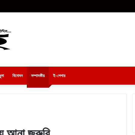
ুলা
বিনোদন
সম্পাদকীয়
ই-পেপার
য়ে আনা জরুরি