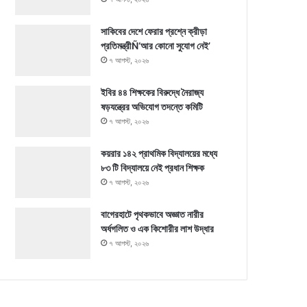
সাকিবের দেশে ফেরার প্রশ্নে ক্রীড়া
প্রতিমন্ত্রীÑ‘আর কোনো সুযোগ নেই’
৭ আগস্ট, ২০২৬
ইবির ৪৪ শিক্ষকের বিরুদ্ধে নৈরাজ্য
ষড়যন্ত্রের অভিযোগ তদন্তে কমিটি
৭ আগস্ট, ২০২৬
কয়রার ১৪২ প্রাথমিক বিদ্যালয়ের মধ্যে
৮৩ টি বিদ্যালয়ে নেই প্রধান শিক্ষক
৭ আগস্ট, ২০২৬
বাগেরহাটে পৃথকভাবে অজ্ঞাত নারীর
অর্ধগলিত ও এক কিশোরীর লাশ উদ্ধার
৭ আগস্ট, ২০২৬