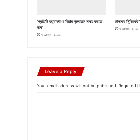
‘প্রতিটি হত্যাকা-ের বিচার দ্রুততম সময়ে করতে
মাদকের সিন্ডিকেট 
হবে’
৭ আগস্ট, ২০২৬
৭ আগস্ট, ২০২৬
Leave a Reply
Your email address will not be published.
Required f
C
o
m
m
e