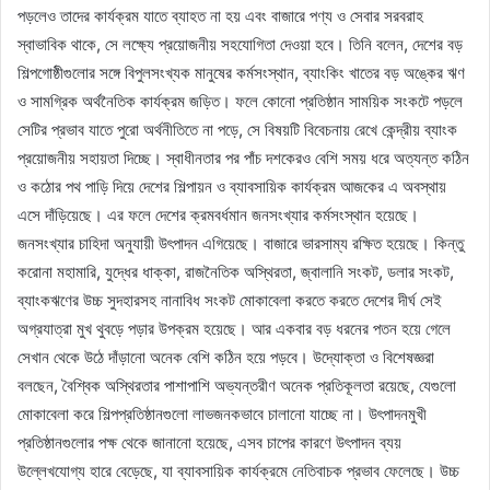
পড়লেও তাদের কার্যক্রম যাতে ব্যাহত না হয় এবং বাজারে পণ্য ও সেবার সরবরাহ
স্বাভাবিক থাকে, সে লক্ষ্যে প্রয়োজনীয় সহযোগিতা দেওয়া হবে। তিনি বলেন, দেশের বড়
শিল্পগোষ্ঠীগুলোর সঙ্গে বিপুলসংখ্যক মানুষের কর্মসংস্থান, ব্যাংকিং খাতের বড় অঙ্কের ঋণ
ও সামগ্রিক অর্থনৈতিক কার্যক্রম জড়িত। ফলে কোনো প্রতিষ্ঠান সাময়িক সংকটে পড়লে
সেটির প্রভাব যাতে পুরো অর্থনীতিতে না পড়ে, সে বিষয়টি বিবেচনায় রেখে কেন্দ্রীয় ব্যাংক
প্রয়োজনীয় সহায়তা দিচ্ছে। স্বাধীনতার পর পাঁচ দশকেরও বেশি সময় ধরে অত্যন্ত কঠিন
ও কঠোর পথ পাড়ি দিয়ে দেশের শিল্পায়ন ও ব্যাবসায়িক কার্যক্রম আজকের এ অবস্থায়
এসে দাঁড়িয়েছে। এর ফলে দেশের ক্রমবর্ধমান জনসংখ্যার কর্মসংস্থান হয়েছে।
জনসংখ্যার চাহিদা অনুযায়ী উৎপাদন এগিয়েছে। বাজারে ভারসাম্য রক্ষিত হয়েছে। কিন্তু
করোনা মহামারি, যুদ্ধের ধাক্কা, রাজনৈতিক অস্থিরতা, জ্বালানি সংকট, ডলার সংকট,
ব্যাংকঋণের উচ্চ সুদহারসহ নানাবিধ সংকট মোকাবেলা করতে করতে দেশের দীর্ঘ সেই
অগ্রযাত্রা মুখ থুবড়ে পড়ার উপক্রম হয়েছে। আর একবার বড় ধরনের পতন হয়ে গেলে
সেখান থেকে উঠে দাঁড়ানো অনেক বেশি কঠিন হয়ে পড়বে। উদ্যোক্তা ও বিশেষজ্ঞরা
বলছেন, বৈশ্বিক অস্থিরতার পাশাপাশি অভ্যন্তরীণ অনেক প্রতিকূলতা রয়েছে, যেগুলো
মোকাবেলা করে শিল্পপ্রতিষ্ঠানগুলো লাভজনকভাবে চালানো যাচ্ছে না। উৎপাদনমুখী
প্রতিষ্ঠানগুলোর পক্ষ থেকে জানানো হয়েছে, এসব চাপের কারণে উৎপাদন ব্যয়
উল্লেখযোগ্য হারে বেড়েছে, যা ব্যাবসায়িক কার্যক্রমে নেতিবাচক প্রভাব ফেলেছে। উচ্চ