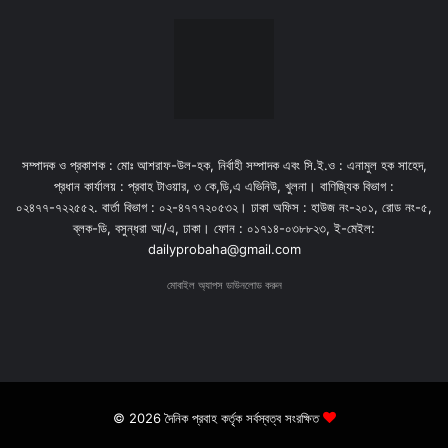
সম্পাদক ও প্রকাশক : মোঃ আশরাফ-উল-হক, নির্বাহী সম্পাদক এবং সি.ই.ও : এনামুল হক সাহেদ,
প্রধান কার্যালয় : প্রবাহ টাওয়ার, ৩ কে,ডি,এ এভিনিউ, খুলনা। বাণিজ্যিক বিভাগ :
০২৪৭৭-৭২২৫৫২. বার্তা বিভাগ : ০২-৪৭৭৭২০৫৩২। ঢাকা অফিস : হাউজ নং-২০১, রোড নং-৫,
ব্লক-ডি, বসুন্ধরা আ/এ, ঢাকা। ফোন : ০১৭১৪-০৩৮৮২৩, ই-মেইল:
dailyprobaha@gmail.com
মোবাইল অ্যাপস ডাউনলোড করুন
© 2026 দৈনিক প্রবাহ কর্তৃক সর্বস্বত্ব সংরক্ষিত