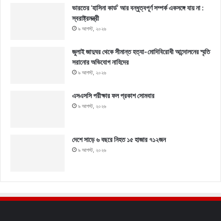
ভারতের ‘হাসিনা কার্ড’ আর বন্ধুত্বপূর্ণ সম্পর্ক একসঙ্গে যায় না :
স্বরাষ্ট্রমন্ত্রী
৯ আগস্ট, ২০২৬
জুলাই জাদুঘর থেকে সীমান্ত হত্যা-মোদিবিরোধী আন্দোলনের স্মৃতি
সরানোর অভিযোগ নাহিদের
৯ আগস্ট, ২০২৬
এসএসসি পরীক্ষার ফল প্রকাশ সোমবার
৯ আগস্ট, ২০২৬
দেশে সাড়ে ৬ বছরে নিহত ১৫ হাজার ৭১২জন
৯ আগস্ট, ২০২৬