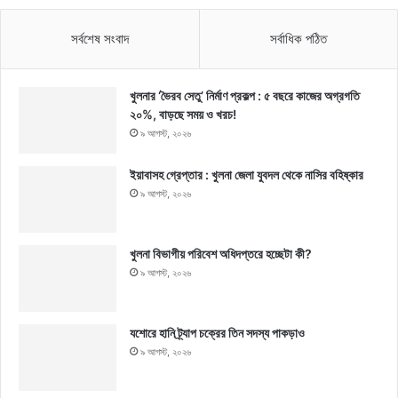
সর্বশেষ সংবাদ
সর্বাধিক পঠিত
খুলনার ‘ভৈরব সেতু’ নির্মাণ প্রকল্প : ৫ বছরে কাজের অগ্রগতি
২০%, বাড়ছে সময় ও খরচ!
৯ আগস্ট, ২০২৬
ইয়াবাসহ গ্রেপ্তার : খুলনা জেলা যুবদল থেকে নাসির বহিষ্কার
৯ আগস্ট, ২০২৬
খুলনা বিভাগীয় পরিবেশ অধিদপ্তরে হচ্ছেটা কী?
৯ আগস্ট, ২০২৬
যশোরে হানি ট্র্যাপ চক্রের তিন সদস্য পাকড়াও
৯ আগস্ট, ২০২৬