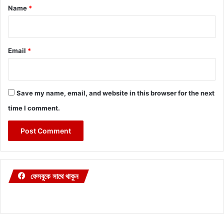
*
Name
*
Email
*
Save my name, email, and website in this browser for the next
time I comment.
ফেসবুকে সাথে থাকুন