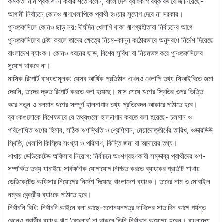
কর্মকর্তা নাম প্রকাশ না করার শর্তে বলেন, বাংলাদেশ ব্যাংক পরিষ্কারভাবে জানিয়েছে-
আগামী নির্বাচনে কোনও ঋণখেলাপিকে প্রার্থী হওয়ার সুযোগ দেবে না সরকার।
পুনঃতফসিলে কোনও ছাড় নয়: দীর্ঘদিন খেলাপি থাকা ঋণগ্রহীতারা নির্বাচনের আগে
পুনঃতফসিলের চেষ্টা করলে তাদের ক্ষেত্রে নিয়ম-কানুন কঠোরভাবে অনুসরণে নির্দেশ দিয়েছে
বাংলাদেশ ব্যাংক। কোনও ধরনের ছাড়, বিশেষ সুবিধা বা নিয়মভঙ্গ করে পুনঃতফসিলের
সুযোগ থাকবে না।
মাসিক রিপোর্ট বাধ্যতামূলক: যেসব আর্থিক প্রতিষ্ঠান এখনও খেলাপি তথ্য সিআইবিতে জমা
দেয়নি, তাদের দ্রুত রিপোর্ট করতে বলা হয়েছে। মাস শেষে ঋণের স্থিতির ওপর ভিত্তি
করে নতুন ও চলমান ঋণের সম্পূর্ণ হালনাগাদ তথ্য প্রতিবেদন আকারে পাঠাতে হবে।
ব্যাংকগুলোকে বিশেষভাবে যে তথ্যগুলো হালনাগাদ করতে বলা হয়েছে- চলমান ও
পরিশোধিত ঋণের হিসাব, সঠিক ঋণস্থিতি ও শ্রেণিমান, মেয়াদোত্তীর্ণের তারিখ, ওভারডিউ
স্থিতি, খেলাপি কিস্তির সংখ্যা ও পরিমাণ, কিস্তি জমা বা আদায়ের তথ্য।
শাখায় ডেডিকেটেড অফিসার নিয়োগ: নির্বাচনে অংশগ্রহণকারী সম্ভাব্য প্রার্থীদের ঋণ-
সম্পর্কিত তথ্য যাচাইয়ে সার্বক্ষণিক যোগাযোগ নিশ্চিত করতে ব্যাংকের প্রতিটি শাখায়
ডেডিকেটেড অফিসার নিয়োগের নির্দেশ দিয়েছে বাংলাদেশ ব্যাংক। তাদের নাম ও মোবাইল
নম্বর কেন্দ্রীয় ব্যাংকে পাঠাতে হবে।
নির্বাচনি বিধি: নির্বাচনি আইনে বলা আছে-মনোনয়নপত্র দাখিলের সাত দিন আগে পর্যন্ত
কোনও প্রার্থীর ব্যাংক ঋণ ‘রেগুলার’ না থাকলে তিনি নির্বাচনে অযোগ্য হবেন। বাংলাদেশ