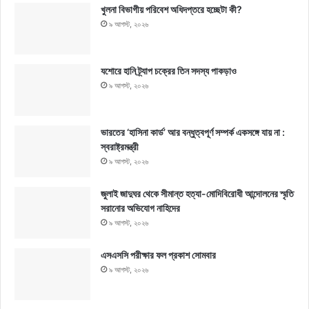
খুলনা বিভাগীয় পরিবেশ অধিদপ্তরে হচ্ছেটা কী?
৯ আগস্ট, ২০২৬
যশোরে হানি ট্র্যাপ চক্রের তিন সদস্য পাকড়াও
৯ আগস্ট, ২০২৬
ভারতের ‘হাসিনা কার্ড’ আর বন্ধুত্বপূর্ণ সম্পর্ক একসঙ্গে যায় না :
স্বরাষ্ট্রমন্ত্রী
৯ আগস্ট, ২০২৬
জুলাই জাদুঘর থেকে সীমান্ত হত্যা-মোদিবিরোধী আন্দোলনের স্মৃতি
সরানোর অভিযোগ নাহিদের
৯ আগস্ট, ২০২৬
এসএসসি পরীক্ষার ফল প্রকাশ সোমবার
৯ আগস্ট, ২০২৬