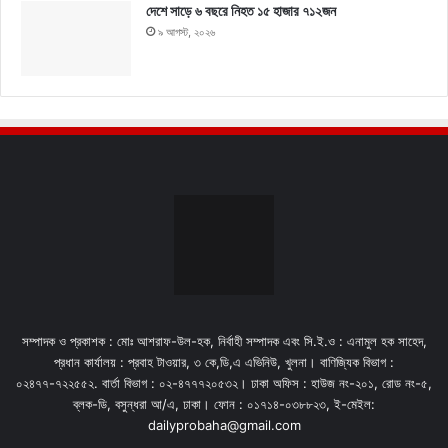
দেশে সাড়ে ৬ বছরে নিহত ১৫ হাজার ৭১২জন
৯ আগস্ট, ২০২৬
সম্পাদক ও প্রকাশক : মোঃ আশরাফ-উল-হক, নির্বাহী সম্পাদক এবং সি.ই.ও : এনামুল হক সাহেদ,
প্রধান কার্যালয় : প্রবাহ টাওয়ার, ৩ কে,ডি,এ এভিনিউ, খুলনা। বাণিজ্যিক বিভাগ :
০২৪৭৭-৭২২৫৫২. বার্তা বিভাগ : ০২-৪৭৭৭২০৫৩২। ঢাকা অফিস : হাউজ নং-২০১, রোড নং-৫,
ব্লক-ডি, বসুন্ধরা আ/এ, ঢাকা। ফোন : ০১৭১৪-০৩৮৮২৩, ই-মেইল:
dailyprobaha@gmail.com