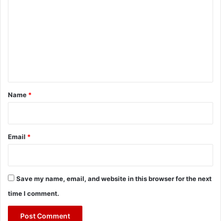
o
m
m
e
n
t
*
Name
*
Email
*
Save my name, email, and website in this browser for the next
time I comment.