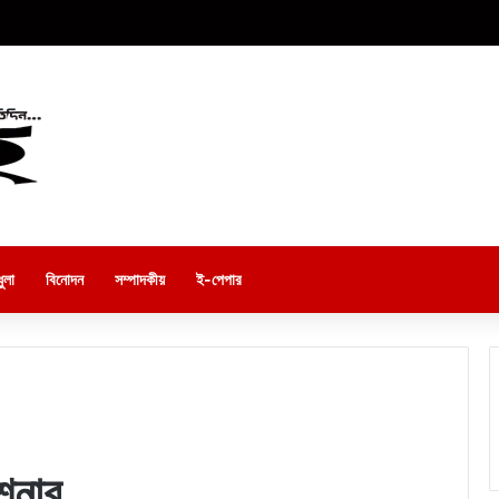
ুলা
বিনোদন
সম্পাদকীয়
ই-পেপার
শনার