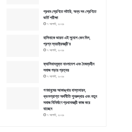
প্রথম শ্রেণিতে লটারি, অন্য সব শ্রেণিতে
ভর্তি পরীক্ষা
৭ আগস্ট, ২০২৬
হাসিনাকে ভারত এই সুযোগ কেন দিল,
প্রশ্ন স্বরাষ্ট্রমন্ত্রী’র
৭ আগস্ট, ২০২৬
ফ্যাসিবাদমুক্ত বাংলাদেশ এবং বৈষম্যহীন
সমাজ গড়ার প্রত্যয়
৭ আগস্ট, ২০২৬
গণমানুষের আকাঙ্খার বাস্তবায়ন,
ধ্বংসপ্রাপ্ত অর্থনীতি পুনরুদ্ধার এবং নতুন
সমাজ বিনির্মাণে প্রধানমন্ত্রী কাজ করে
যাচ্ছেন
৭ আগস্ট, ২০২৬