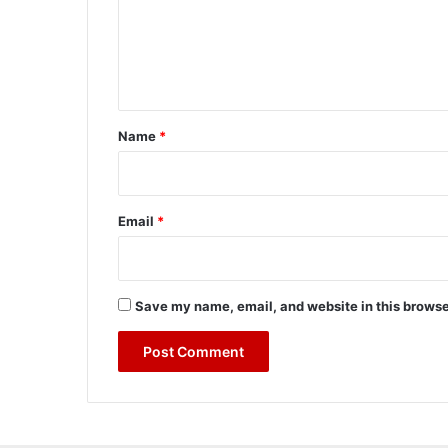
m
e
n
t
*
Name
*
Email
*
Save my name, email, and website in this browse