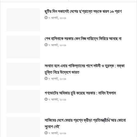
ছুটির দিন সকালেই দেশের দু’প্রান্তে সড়কে ঝরল ১৬ প্রাণ
৭ আগস্ট, ২০২৬
শেখ হাসিনাকে সরকার কেন নিজ দায়িত্বে ফিরিয়ে আনছে না
৭ আগস্ট, ২০২৬
সংঘাত হলে এবার পাকিস্তানের পাশে সউদী ও তুরস্ক : মক্কা
চুক্তি নিয়ে উদ্বেগে ভারত
৭ আগস্ট, ২০২৬
গণভোটের অধিকার চুরি করেছে সরকার : নাহিদ ইসলাম
৭ আগস্ট, ২০২৬
সাকিবের দেশে ফেরার প্রশ্নে ক্রীড়া প্রতিমন্ত্রীÑ‘আর কোনো
সুযোগ নেই’
৭ আগস্ট, ২০২৬