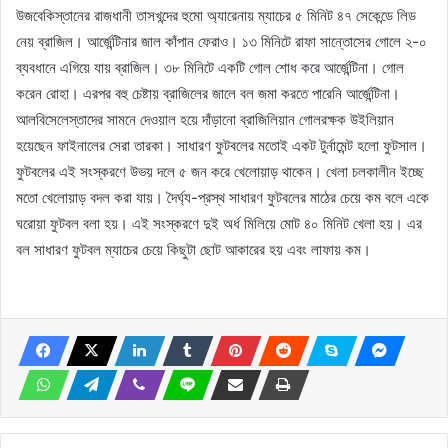
উজবেকিস্তানের রাজধানী তাসখন্দের হুমো অ্যারেনায় ম্যাচের ৫ মিনিট ৪৭ সেকেন্ডে লিড
নেয় ব্রাজিল। আর্জেন্টিনার জাল কাঁপান ফেরাও। ১৩ মিনিটে রাফা সান্তোসের গোলে ২-০
ব্যবধানে এগিয়ে যায় ব্রাজিল। ৩৮ মিনিটে একটি গোল শোধ করে আর্জেন্টিনা। গোল
করেন রোহা। এরপর বহু চেষ্টায় ব্রাজিলের জালে বল জমা করতে পারেনি আর্জেন্টিনা।
আলবিসেলেস্তাদের সামনে দেওয়াল হয়ে দাঁড়ানো ব্রাজিলিয়ান গোলরক্ষক উইলিয়ান
হয়েছেন ফাইনালের সেরা তারকা। সাধারণ ফুটবলের মতোই একট টুর্নামেন্ট হলো ফুটসাল।
ফুটবলের এই সংস্করণে উভয় দলে ৫ জন করে খেলোয়াড় থাকেন। খেলা চলকালীন ইচ্ছে
মতো খেলোয়াড় বদল করা যায়। দৈর্ঘ্য-প্রস্থ সাধারণ ফুটবলের মাঠের চেয়ে কম বলে একে
ঘরোয়া ফুটবল বলা হয়। এই সংস্করণে দুই অর্ধ মিলিয়ে মোট ৪০ মিনিট খেলা হয়। এর
বল সাধারণ ফুটবল ম্যাচের চেয়ে কিছুটা ছোট আকারের হয় এবং লাফায় কম।