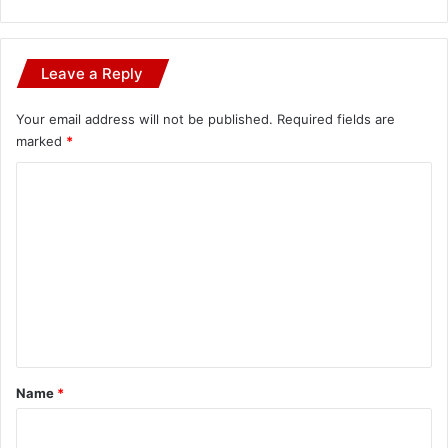
Leave a Reply
Your email address will not be published.
Required fields are
marked
*
C
o
m
m
e
n
t
*
Name
*