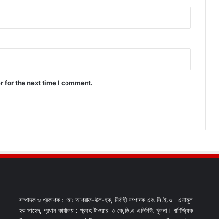
r for the next time I comment.
সম্পাদক ও প্রকাশক : মোঃ আশরাফ-উল-হক, নির্বাহী সম্পাদক এবং সি.ই.ও : এনামুল
হক সাহেদ, প্রধান কার্যালয় : প্রবাহ টাওয়ার, ৩ কে,ডি,এ এভিনিউ, খুলনা। বাণিজ্যিক