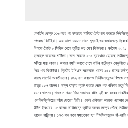
স্পোর্টস ডেস্ক :৩৬ বছর পর ভারতের মাটিতে টেস্ট জয় করেছে নিউজিল্য
পেয়েছে কিউইরা। এর আগে ১৯৮৮ সালে মুম্বাইয়ের ওয়াংখেড়ে ক্রিকেট 
বিপক্ষে টেস্টে ৮ সিরিজ খেলে তৃতীয় জয় পেল কিউইরা। সর্বশেষ ২০২১ স
হয়েছিল ভারতের মাটিতে। তবে সিরিজে ১-০ ব্যবধানে হেরেছে নিউজিল্যান্
গুটিয়ে যায় ভারত। জবাবে ব্যাট করতে নেমে রাচিন রাবিন্দ্রার সেঞ্চুর
লিড পায় কিউইরা। দ্বিতীয় ইনিংসে সরফরাজ খানের ১৫০ রানের দুর্দান
কাজে লাগেনি ভারতীয়দের। ৪৬২ রান করলেও নিউজিল্যান্ডের বিপক্ষে ল
মাত্র ১০৭ রানের। লক্ষ্য তাড়ায় ব্যাট করতে নেমে গত শনিবার চতুর্থ 
রানের খাতাও। গতকাল পঞ্চম দিনে ওভারের বাকি দুই বল করেন ভারতীয়
এলবিডব্লিউয়ের ফাঁদে ফেরেন তিনি। একই কৌশলে আরেক ওপেনার ডেভন 
উইল ইয়ংয়ের ৭৫ রানের অবিচ্ছিন্ন জুটিতে জয়ের লক্ষ্যে পৌঁছে নিউজ
ছাড়েন রাবিন্দ্রা। ১৭৩ রান করে ম্যাচসেরা হন নিউজিল্যান্ডের বাঁ-হাতি ব্