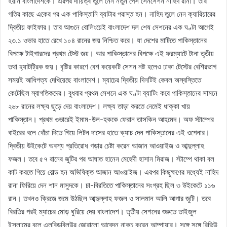
হয়নি বাংলাদেশকে। এরপর দায়িত্ব তুলে নেন নতুন পেস সেনসেশন নাহিদ রানা। তার
গতির কাছে একের পর এক পাকিস্তানি ব্যাটার পরাস্ত হন। নাহিদ তুলে নেন ক্যারিয়ারের
দ্বিতীয় ফাইফার। তার আগুনে বোলিংয়েই বাংলাদেশ দল শেষ সেশনের এক ঘণ্টা আগেই
২৩.১ ওভার হাতে রেখে ১০৪ রানের জয় নিশ্চিত করে। যা দেশের মাটিতে পাকিস্তানের
বিপক্ষে টাইগারদের প্রথম টেস্ট জয়। আর পাকিস্তানের বিপক্ষে এই ফরম্যাটে টানা তৃতীয়
তথা হ্যাটট্রিক জয়। বৃষ্টির কারণে বেশ কয়েকটি সেশন নষ্ট হলেও ঢাকা টেস্টের বেশিরভাগ
সময়ই আধিপত্য দেখিয়েছে বাংলাদেশ। ম্যাচের দ্বিতীয় দিনটিই কেবল অস্বস্তিতে
কেটেছিল স্বাগতিকদের। বুধবার প্রথম সেশনে এক ঘণ্টা ব্যাটিং করে পাকিস্তানের সামনে
২৬৮ রানের লক্ষ্য ছুড়ে দেয় বাংলাদেশ। লক্ষ্য তাড়া করতে নেমেই ধাক্কা খায়
পাকিস্তান। প্রথম ওভারেই ইমাম-উল-হককে ফেরান তাসকিন আহমেদ। অফ স্টাম্পের
বাইরের বলে খোঁচা দিতে গিয়ে লিটন দাসের হাতে ক্যাচ দেন পাকিস্তানের এই ওপেনার।
দ্বিতীয় উইকেটে অবশ্য প্রতিরোধ গড়ার চেষ্টা করেন আজান আওয়াইজ ও আব্দুল্লাহ
ফজল। তবে ৫৭ রানের জুটির পর আঘাত হানেন মেহেদী হাসান মিরাজ। স্টাম্পে থাকা বল
কাট করতে গিয়ে বোল্ড হন অভিষিক্ত আজান আওয়াইজ। এরপর কিছুক্ষণের মধ্যেই নাহিদ
রানা ফিরিয়ে দেন শান মাসুদকে। চা-বিরতিতে পাকিস্তানের সংগ্রহ ছিল ৩ উইকেটে ১১৬
রান। তখনও ক্রিজে জমে উঠছিল আব্দুল্লাহ ফজল ও সালমান আলি আগার জুটি। তবে
বিরতির পরই ম্যাচের মোড় ঘুরিয়ে দেয় বাংলাদেশ। তৃতীয় সেশনের শুরুতে তাইজুল
ইসলামের বলে এলবিডব্লিউর জোরালো আবেদন নাকচ করেন আম্পায়ার। সঙ্গে সঙ্গে রিভিউ