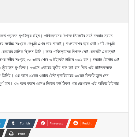
েকর্ড গড়লেন মুশফিকুর রহিম। পাকিস্তানের বিপক্ষে সিলেটের মাঠে চলমান ম্যাচে
 সর্বোচ্চ সংখ্যক সেঞ্চুরি এখন তার নামেই। বাংলাদেশের হয়ে মোট ১৪টি সেঞ্চুরি
 রেকর্ডের মালিক ছিলেন তিনি। আজ পাকিস্তানের বিপক্ষে সেই রেকর্ডটি একান্তই
দেশের দলীয় সংগ্রহ ৮৬ ওভার শেষে ৬ উইকেট হারিয়ে ৩৩১ রান। চলমান টেস্টের এই
কও ছুঁয়েছেন মুশফিক। ৭৩তম ওভারের তৃতীয় বলে দুই রান নিয়ে এই মাইলফলকে
রাহক তিনিই। এর আগে ৬১তম ওভারে টেস্ট ক্যারিয়ারের ৩০তম ফিফটি তুলে নেন
ূর্ণ হবে। ৩৯ বছর বয়সে এসেও নিজের ফর্ম ঠিকই ধরে রেখেছেন এই অভিজ্ঞ টাইগার
n
Tumblr
Pinterest
Reddit
Print