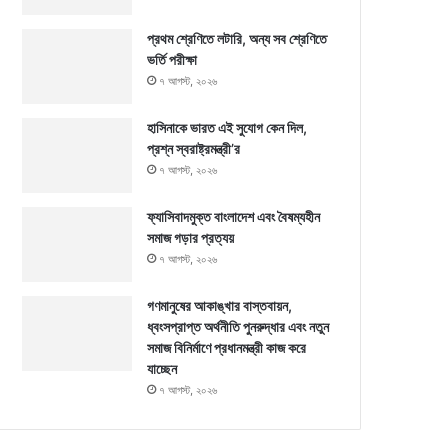
প্রথম শ্রেণিতে লটারি, অন্য সব শ্রেণিতে
ভর্তি পরীক্ষা
৭ আগস্ট, ২০২৬
হাসিনাকে ভারত এই সুযোগ কেন দিল,
প্রশ্ন স্বরাষ্ট্রমন্ত্রী’র
৭ আগস্ট, ২০২৬
ফ্যাসিবাদমুক্ত বাংলাদেশ এবং বৈষম্যহীন
সমাজ গড়ার প্রত্যয়
৭ আগস্ট, ২০২৬
গণমানুষের আকাঙ্খার বাস্তবায়ন,
ধ্বংসপ্রাপ্ত অর্থনীতি পুনরুদ্ধার এবং নতুন
সমাজ বিনির্মাণে প্রধানমন্ত্রী কাজ করে
যাচ্ছেন
৭ আগস্ট, ২০২৬