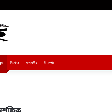
ুলা
বিনোদন
সম্পাদকীয়
ই-পেপার
 মুশফিক