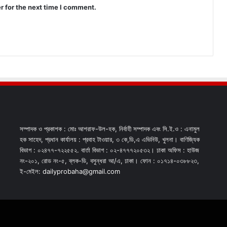
r for the next time I comment.
সম্পাদক ও প্রকাশক : মোঃ আশরাফ-উল-হক, নির্বাহী সম্পাদক এবং সি.ই.ও : এনামুল
হক সাহেদ, প্রধান কার্যালয় : প্রবাহ টাওয়ার, ৩ কে,ডি,এ এভিনিউ, খুলনা। বাণিজ্যিক
বিভাগ : ০২৪৭৭-৭২২৫৫২. বার্তা বিভাগ : ০২-৪৭৭৭২০৫৩২। ঢাকা অফিস : হাউজ
নং-২০১, রোড নং-৫, ব্লক-ডি, বসুন্ধরা আ/এ, ঢাকা। ফোন : ০১৭১৪-০৩৮৮২৩,
ই-মেইল: dailyprobaha@gmail.com