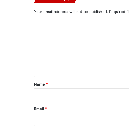
Your email address will not be published.
Required f
C
o
m
m
e
n
t
*
Name
*
Email
*