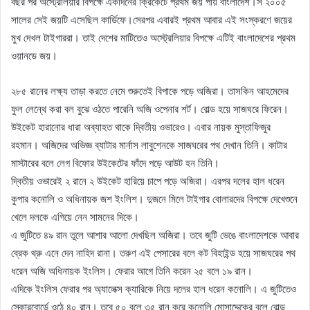
বছর পর অস্ট্রেলিয়ার বিপক্ষে একদিনের ক্রিকেটে প্রথম জয় পায় বাংলাদেশ।স ২০০৫
সালের সেই জয়টি এসেছিল কার্ডিফে।সেরপর এবারই প্রথম আবার এই সংস্করণে জয়ের
মুখ দেখল টাইগাররা। তাই দেশের মাটিতেও অস্ট্রেলিয়ার বিপক্ষে এটিই বাংলাদেশের প্রথম
ওয়ানডে জয়।
২৮৫ রানের লক্ষ্য তাড়া করতে নেমে শুরুতেই বিপাকে পড়ে অজিরা। তাসকিন আহমেদের
ফুল লেন্থে করা বল বুঝে ওঠতে পারেনি অজি ওপেনার শর্ট। বোল্ড হয়ে সাজঘরে ফিরেন।
উইকেট হারানোর ধারা অব্যাহত থাকে দ্বিতীয় ওভারেও। এবার নায়ক মুস্তাফিজুর
রহমান। অজিদের অভিজ্ঞ ব্যাটার মার্নাস লাবুশেনকে সাজঘরের পথ দেখান তিনি। কাটার
মাস্টারের বলে লেগ বিফোর উইকেটের ফাঁদে পড়ে আউট হন তিনি।
দ্বিতীয় ওভারেই ২ রানে ২ উইকেট হারিয়ে চাপে পড়ে অজিরা। এরপর দলের হাল ধরেন
কুপার কনোলি ও অধিনায়ক জশ ইংলিশ। দুজনে মিলে টাইগার বোলারদের বিপক্ষে দেখেশুনে
খেলে দলকে এগিয়ে নেন সামনের দিকে।
এ জুটিতে ৪৯ রান তুলে আশার আলো দেখছিল অজিরা। তবে জুটি ভেঙে বাংলাদেশকে আবার
ব্রেক থ্রু এনে দেন নাহিদ রানা। তরুণ এই পেসারের বলে কট বিহাইন্ড হয়ে সাজঘরের পথ
ধরেন অজি অধিনায়ক ইংলিস। ফেরার আগে তিনি করেন ২৫ বলে ১৯ রান।
এদিকে ইংলিস ফেরার পর অ্যালেক্স ক্যারিকে নিয়ে দলের হাল ধরেন কনোলি। এ জুটিতেও
স্কোরবোর্ডে ওঠে ৪০ রান। তবে ৫০ বলে ৩৫ রান করে কনোলি মোসাদ্দেকের বলে বোল্ড