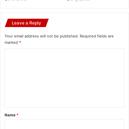
Leave a Reply
Your email address will not be published.
Required fields are
marked
*
C
o
m
m
e
n
t
*
Name
*