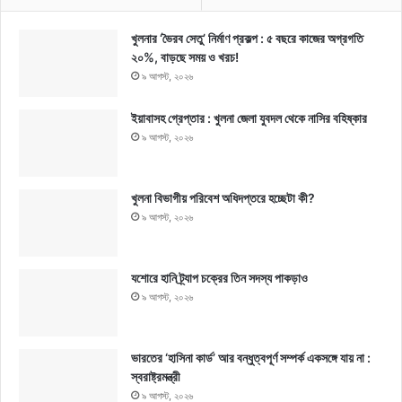
খুলনার ‘ভৈরব সেতু’ নির্মাণ প্রকল্প : ৫ বছরে কাজের অগ্রগতি
২০%, বাড়ছে সময় ও খরচ!
৯ আগস্ট, ২০২৬
ইয়াবাসহ গ্রেপ্তার : খুলনা জেলা যুবদল থেকে নাসির বহিষ্কার
৯ আগস্ট, ২০২৬
খুলনা বিভাগীয় পরিবেশ অধিদপ্তরে হচ্ছেটা কী?
৯ আগস্ট, ২০২৬
যশোরে হানি ট্র্যাপ চক্রের তিন সদস্য পাকড়াও
৯ আগস্ট, ২০২৬
ভারতের ‘হাসিনা কার্ড’ আর বন্ধুত্বপূর্ণ সম্পর্ক একসঙ্গে যায় না :
স্বরাষ্ট্রমন্ত্রী
৯ আগস্ট, ২০২৬