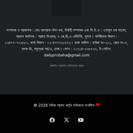
সম্পাদক ও প্রকাশক : মোঃ আশরাফ-উল-হক, নির্বাহী সম্পাদক এবং সি.ই.ও : এনামুল হক সাহেদ,
প্রধান কার্যালয় : প্রবাহ টাওয়ার, ৩ কে,ডি,এ এভিনিউ, খুলনা। বাণিজ্যিক বিভাগ :
০২৪৭৭-৭২২৫৫২. বার্তা বিভাগ : ০২-৪৭৭৭২০৫৩২। ঢাকা অফিস : হাউজ নং-২০১, রোড নং-৫,
ব্লক-ডি, বসুন্ধরা আ/এ, ঢাকা। ফোন : ০১৭১৪-০৩৮৮২৩, ই-মেইল:
dailyprobaha@gmail.com
মোবাইল অ্যাপস ডাউনলোড করুন
© 2026 দৈনিক প্রবাহ কর্তৃক সর্বস্বত্ব সংরক্ষিত
Facebook
X
YouTube