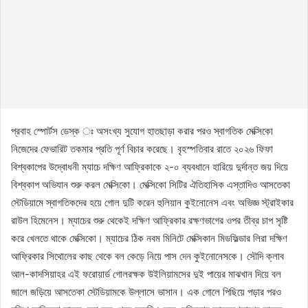
প্রবাহ স্পোর্টস ডেস্ক ঃ অসংখ্য সুযোগ হাতছাড়া করার পরও স্বাগতিক মেক্সিকো
নিজেদের ফেভারিট তকমার প্রতি পূর্ণ বিচার করেছে। বৃহস্পতিবার রাতে ২০২৬ ফিফা
বিশ্বকাপের উদ্বোধনী ম্যাচে দক্ষিণ আফ্রিকাকে ২-০ ব্যবধানে হারিয়ে দুর্দান্ত জয় দিয়ে
বিশ্বকাপ অভিযান শুরু করল মেক্সিকো। মেক্সিকো সিটির ঐতিহাসিক এস্তাদিও আসতেকা
স্টেডিয়ামে স্বাগতিকদের হয়ে গোল দুটি করেন হুলিয়ান কুইনোনেস এবং অভিজ্ঞ স্ট্রাইকার
রাউল হিমেনেস। ম্যাচের শুরু থেকেই দক্ষিণ আফ্রিকার রক্ষণভাগের ওপর তীব্র চাপ সৃষ্টি
করে খেলতে থাকে মেক্সিকো। ম্যাচের ঠিক নবম মিনিটে মেক্সিকান মিডফিল্ডার লিরা দক্ষিণ
আফ্রিকার সিথোলের কাছ থেকে বল কেড়ে নিয়ে পাস দেন কুইনোনেসকে। সৌদি ক্লাব
আল-কাদসিয়াহর এই ফরোয়ার্ড গোলরক্ষক উইলিয়ামসের দুই পায়ের মাঝখান দিয়ে বল
জালে জড়িয়ে আসতেকা স্টেডিয়ামকে উল্লাসে ভাসান। এক গোলে পিছিয়ে পড়ার পরও