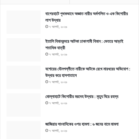
বাগেরহাটে পৃথকভাবে অজ্ঞাত নারীর অর্ধগলিত ও এক কিশোরীর
লাশ উদ্ধার
৭ আগস্ট, ২০২৬
ইতালি বিমানবন্দরে আটকা ঢাকাগামী বিমান : ভেতরে আড়াই
শতাধিক যাত্রী
৭ আগস্ট, ২০২৬
যশোরের যৌনপল্লীতে নারীকে আটকে রেখে মারধরের অভিযোগ :
উদ্ধার করে হাসপাতালে
৭ আগস্ট, ২০২৬
মোল্লাহাটে কিশোরীর মরদেহ উদ্ধার : মৃত্যু ঘিরে রহস্য
৭ আগস্ট, ২০২৬
জাজিরায় সাংবাদিকের ওপর হামলা : ৬ জনের নামে মামলা
৭ আগস্ট, ২০২৬