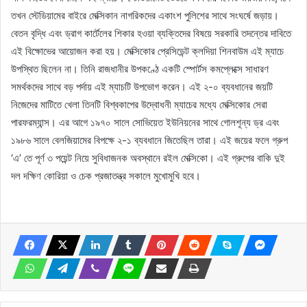
তখন স্টেডিয়ামের বাইরে মেক্সিকান নাগরিকদের একাংশ পুলিশের সাথে সংঘর্ষে জড়ায়।
বেতন বৃদ্ধি এবং ড্রাগ কার্টেলের শিকার হওয়া ব্যক্তিদের বিষয়ে সরকারি তদন্তের দাবিতে
এই বিক্ষোভের আয়োজন করা হয়। মেক্সিকোর প্রেসিডেন্ট ক্লদিয়া শিনবাউম এই ম্যাচে
উপস্থিত ছিলেন না। তিনি রাজধানীর উপকণ্ঠে একটি স্পোর্টস কমপ্লেক্সে সাধারণ
সমর্থকদের সাথে বড় পর্দায় এই ম্যাচটি উপভোগ করেন। এই ২-০ ব্যবধানের জয়টি
নিজেদের মাটিতে খেলা তিনটি বিশ্বকাপের উদ্বোধনী ম্যাচের মধ্যে মেক্সিকোর সেরা
পারফরম্যান্স। এর আগে ১৯৭০ সালে সোভিয়েত ইউনিয়নের সাথে গোলশূন্য ড্র এবং
১৯৮৬ সালে বেলজিয়ামের বিপক্ষে ২-১ ব্যবধানে জিতেছিল তারা। এই জয়ের ফলে গ্রুপ
‘এ’ তে পূর্ণ ৩ পয়েন্ট নিয়ে সুবিধাজনক অবস্থানে রইল মেক্সিকো। এই গ্রুপের বাকি দুই
দল দক্ষিণ কোরিয়া ও চেক প্রজাতন্ত্র সকালে মুখোমুখি হবে।