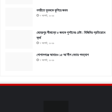
নগরীতে যুবককে কুপিয়ে জখম
৭ আগস্ট, ২০২৬
মেহেরপুর সীমান্তে ৫ জনকে পুশইনের চেষ্টা : বিজিবির প্রতিরোধে
ব্যর্থ
৭ আগস্ট, ২০২৬
গোপালগঞ্জে আবারও ১৫ আ’লীগ নেতার পদত্যাগ
৭ আগস্ট, ২০২৬