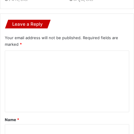
Leave a Reply
Your email address will not be published.
Required fields are
marked
*
C
o
m
m
e
n
t
*
Name
*