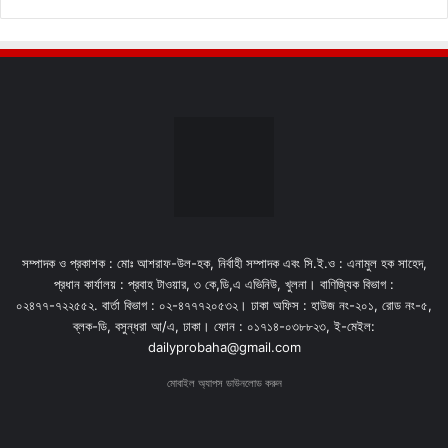
সম্পাদক ও প্রকাশক : মোঃ আশরাফ-উল-হক, নির্বাহী সম্পাদক এবং সি.ই.ও : এনামুল হক সাহেদ,
প্রধান কার্যালয় : প্রবাহ টাওয়ার, ৩ কে,ডি,এ এভিনিউ, খুলনা। বাণিজ্যিক বিভাগ :
০২৪৭৭-৭২২৫৫২. বার্তা বিভাগ : ০২-৪৭৭৭২০৫৩২। ঢাকা অফিস : হাউজ নং-২০১, রোড নং-৫,
ব্লক-ডি, বসুন্ধরা আ/এ, ঢাকা। ফোন : ০১৭১৪-০৩৮৮২৩, ই-মেইল:
dailyprobaha@gmail.com
মোবাইল অ্যাপস ডাউনলোড করুন