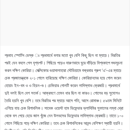
প্রবাহ স্পোর্টস ডেস্ক ঃ প্রথমার্ধে বলার মতো খুব বেশি কিছু ছিল না ম্যাচে। বিরতির
পরই যেন বদলে গেল দৃশ্যপট। পিছিয়ে পড়েও দারুণভাবে ঘুরে দাঁড়িয়ে বিশ্বকাপে শুভসূচনা
করল দক্ষিণ কোরিয়া। মেক্সিকোর গুয়াদালাহারা স্টেডিয়ামে শুক্রবার গ্রুপ ‘এ’-এর ম্যাচে
চেক প্রজাতন্ত্রকে ২-১ গোলে হারিয়েছে দক্ষিণ কোরিয়া। কোরিয়ানদের হয়ে গোল করেন
হোয়াং ইন-বম ও ও হিয়ন-গু। চেকিয়ার গোলটি করেন লাদিস্লাভ ক্রেজচি। প্রথমার্ধে
দুই দলই ছিল বেশ সতর্ক। আক্রমণে তেমন ধার ছিল না কারও। গোলের বড় সুযোগও
তৈরি হয়নি খুব বেশি। তবে বিরতির পর ম্যাচে আসে গতি, আসে রোমাঞ্চ। ৫৯তম মিনিটে
এগিয়ে যায় চেক রিপাবলিক। সাবেক ওয়েস্ট হাম ডিফেন্ডার ভ্লাদিমির সুফালের লম্বা থ্রো
থেকে বল পেয়ে হেডে জাল খুঁজে নেন উলভসের ডিফেন্ডার লাদিস্লাভ ক্রেজচি। তাতে ১-০
গোলে পিছিয়ে পড়ে দক্ষিণ কোরিয়া। তবে চেক রিপাবলিকের আনন্দ বেশিক্ষণ স্থায়ী হয়নি।