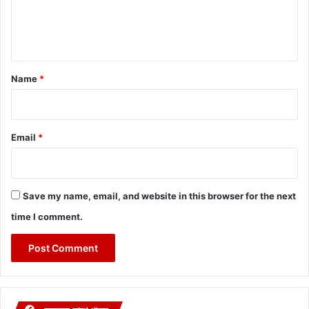
e
n
t
*
Name
*
Email
*
Save my name, email, and website in this browser for the next
time I comment.