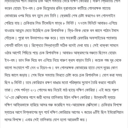
দ্বিতীয়ার্ধের পানি বিরতির ঠিক আগে সমতায় ফেরে দক্ষিণ কোরিয়া। দারুণ স্থিরতায় গোল
করেন হোয়াং ইন-বম। চেক ডিফেন্ডার রবিন হ্রানাচকে কাটিয়ে গোলরক্ষক মাতেয়
কোভারের ওপর দিয়ে বল তুলে দেন তিনি। ক্রেজচি শেষ চেষ্টা করলেও বল গোললাইন
পেরিয়ে যায়। চেকিয়ার লিড টিকেছিল মাত্র ৮ মিনিট। ৭৭তম মিনিটে আবারও এগিয়ে
যাওয়ার আনন্দে মেতে উঠেছিল চেক রিপাবলিক। ফ্রি-কিক থেকে বল জালে পাঠান টমাস
সৌচেক। পুরো দল উদযাপনও শুরু করে। তবে সহকারী রেফারির অফসাইডের পতাকায়
গোলটি বাতিল হয়। রিপ্লেতে সিদ্ধান্তটি সঠিক বলেই দেখা যায়। সেই ধাক্কা সামলে
ওঠার আগেই পিছিয়ে পড়ে চেক রিপাবলিক। আবারও আক্রমণের শুরুতে ছিলেন হোয়াং
ইন-বম। ডান দিক দিয়ে বল এগিয়ে নিয়ে দারুণ ক্রস বাড়ান তিনি। কয়েক গজ দূর থেকে
ভালো সংযোগে শট নেন ও হিয়ন-গু। বল গোলরক্ষক কোভারের হাতে লেগে দূরের কোণ
দিয়ে জালে জড়ায়। শেষ দিকে সমতায় ফিরতে চেষ্টা করে চেক রিপাবলিক। যোগ করা সময়
ছিল ৬ মিনিট। তবে কোরিয়ান রক্ষণ ভাঙার মতো পরিষ্কার সুযোগ তৈরি করতে পারেনি
তারা। শেষ পর্যন্ত ২-১ গোলের জয় নিয়েই মাঠ ছাড়ে দক্ষিণ কোরিয়া। এই জয়ে গ্রুপ
‘এ’-তে মেক্সিকোর পাশে জয়ী দলের তালিকায় উঠল দক্ষিণ কোরিয়া। উদ্বোধনী ম্যাচে
দক্ষিণ আফ্রিকাকে হারিয়ে আসর শুরু করেছিল সহ-আয়োজক মেক্সিকো। চেকিয়ার বিপক্ষে
ম্যাচের আগে বিশ্বকাপের মূল পর্বে দক্ষিণ কোরিয়ার আগের ৭ জয়ের ৬টিই ছিল ইউরোপিয়ান
দলের বিপক্ষে। এবার সেই তালিকায় যোগ হলো আরেকটি জয়।