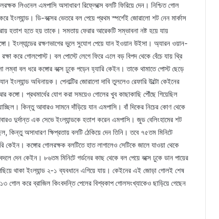
লরক্ষক লিওনেল এমপাসি অসাধারণ রিফ্লেক্সে বলটি ফিরিয়ে দেন। নিশ্চিত গোল
রে ইংল্যান্ড। ডি-বক্সের ভেতরে বল পেয়ে প্রথম স্পর্শেই জোরালো শট নেন মার্কাস
 করায় হতাশ হতে হয় তাকে। সমতায় ফেরার আরেকটি সম্ভাবনা নষ্ট হয়ে যায়
্গো। ইংল্যান্ডের রক্ষণভাগের ভুলে সুযোগ পেয়ে যান ইওয়ান উইসা। অ্যারন ওয়ান-
 রক্ষা করে গোলপোস্ট। বল পোস্টে লেগে ফিরে এলে বড় বিপদ থেকে বেঁচে যায় থ্রি
 লম্বা বল ধরে কঙ্গোর বক্সে ঢুকে পড়েন হ্যারি কেইন। তাকে থামাতে পোস্ট ছেড়ে
ান ইংল্যান্ড অধিনায়ক। পেনাল্টির জোরালো দাবি তুললেও রেফারি উল্টো কেইনের
িআর কঙ্গো। প্রথমার্ধের যোগ করা সময়েও গোলের খুব কাছাকাছি পৌঁছে গিয়েছিল
যাচ্ছিল। কিন্তু আবারও সামনে দাঁড়িয়ে যান এমপাসি। বাঁ দিকের নিচের কোণ থেকে
আবারও দুর্দান্ত এক সেভে ইংল্যান্ডকে হতাশ করেন এমপাসি। জুড বেলিংহামের শট
্ছিল, কিন্তু অসাধারণ ক্ষিপ্রতায় বলটি ঠেকিয়ে দেন তিনি। তবে ৭৫তম মিনিটে
যারি কেইন। কঙ্গোর গোলরক্ষক বলটিতে হাত লাগালেও সেটিকে জালে যাওয়া থেকে
বদলে দেন কেইন। ৮৬তম মিনিটে গর্ডনের কাছ থেকে বল পেয়ে বক্সে ঢুকে ডান পায়ের
িছিয়ে থাকা ইংল্যান্ড ২-১ ব্যবধানে এগিয়ে যায়। কেইনের এই জোড়া গোলই শেষ
োট ১৩ গোল করে ব্রাজিল কিংবদন্তি পেলের বিশ্বকাপ গোলসংখ্যাকেও ছাড়িয়ে গেছেন