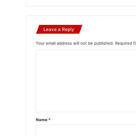
Leave a Reply
Your email address will not be published.
Required f
C
o
m
m
e
n
t
*
Name
*