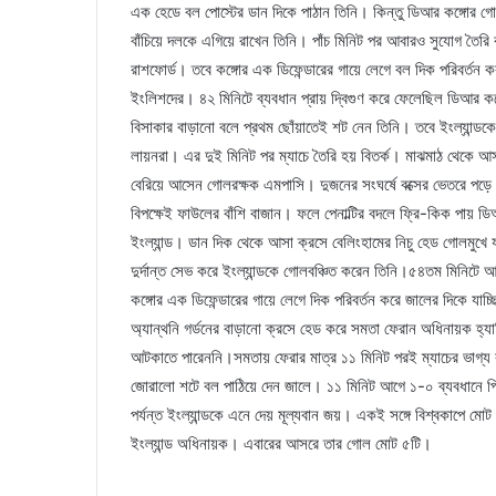
এক হেডে বল পোস্টের ডান দিকে পাঠান তিনি। কিন্তু ডিআর কঙ্গোর গো
বাঁচিয়ে দলকে এগিয়ে রাখেন তিনি। পাঁচ মিনিট পর আবারও সুযোগ তৈরি ক
রাশফোর্ড। তবে কঙ্গোর এক ডিফেন্ডারের গায়ে লেগে বল দিক পরিবর্তন
ইংলিশদের। ৪২ মিনিটে ব্যবধান প্রায় দ্বিগুণ করে ফেলেছিল ডিআর কঙ
বিসাকার বাড়ানো বলে প্রথম ছোঁয়াতেই শট নেন তিনি। তবে ইংল্যান্ডকে
লায়নরা। এর দুই মিনিট পর ম্যাচে তৈরি হয় বিতর্ক। মাঝমাঠ থেকে আসা
বেরিয়ে আসেন গোলরক্ষক এমপাসি। দুজনের সংঘর্ষে বক্সের ভেতরে পড়ে য
বিপক্ষেই ফাউলের বাঁশি বাজান। ফলে পেনাল্টির বদলে ফ্রি-কিক পায় ড
ইংল্যান্ড। ডান দিক থেকে আসা ক্রসে বেলিংহামের নিচু হেড গোলমুখে 
দুর্দান্ত সেভ করে ইংল্যান্ডকে গোলবঞ্চিত করেন তিনি।৫৪তম মিনিটে 
কঙ্গোর এক ডিফেন্ডারের গায়ে লেগে দিক পরিবর্তন করে জালের দিকে যাচ
অ্যান্থনি গর্ডনের বাড়ানো ক্রসে হেড করে সমতা ফেরান অধিনায়ক হ্
আটকাতে পারেননি।সমতায় ফেরার মাত্র ১১ মিনিট পরই ম্যাচের ভাগ্য 
জোরালো শটে বল পাঠিয়ে দেন জালে। ১১ মিনিট আগে ১-০ ব্যবধানে প
পর্যন্ত ইংল্যান্ডকে এনে দেয় মূল্যবান জয়। একই সঙ্গে বিশ্বকাপে ম
ইংল্যান্ড অধিনায়ক। এবারের আসরে তার গোল মোট ৫টি।