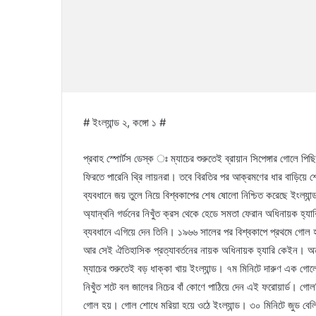
# ইংল্যান্ড ২, কঙ্গো ১ #
প্রবাহ স্পোর্টস ডেস্ক ঃ ম্যাচের শুরুতেই ব্রায়ান সিপেঙ্গার গোলে 
ফিরতে পারেনি থ্রি লায়নরা। তবে বিরতির পর আক্রমণের ধার বাড়িয়ে শ
ব্যবধানে জয় তুলে নিয়ে বিশ্বকাপের শেষ ষোলো নিশ্চিত করেছে ইংল্যা
অ্যান্থনি গর্ডনের নিখুঁত ক্রস থেকে হেডে সমতা ফেরান অধিনায়ক হ্
ব্যবধানে এগিয়ে দেন তিনি। ১৯৬৬ সালের পর বিশ্বকাপে প্রথমে গোল 
আর সেই ঐতিহাসিক প্রত্যাবর্তনের নায়ক অধিনায়ক হ্যারি কেইন। অ
ম্যাচের শুরুতেই বড় ধাক্কা খায় ইংল্যান্ড। ৭ম মিনিটে দারুণ এক গোলে
নিখুঁত শটে বল জালের নিচের বাঁ কোণে পাঠিয়ে দেন এই ফরোয়ার্ড। গ
গোল হয়। গোল শোধে মরিয়া হয়ে ওঠে ইংল্যান্ড। ৩০ মিনিটে জুড বেলি