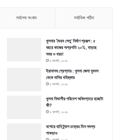
সর্বশেষ সংবাদ
সর্বাধিক পঠিত
খুলনার ‘ভৈরব সেতু’ নির্মাণ প্রকল্প : ৫
বছরে কাজের অগ্রগতি ২০%, বাড়ছে
সময় ও খরচ!
৯ আগস্ট, ২০২৬
ইয়াবাসহ গ্রেপ্তার : খুলনা জেলা যুবদল
থেকে নাসির বহিষ্কার
৯ আগস্ট, ২০২৬
খুলনা বিভাগীয় পরিবেশ অধিদপ্তরে হচ্ছেটা
কী?
৯ আগস্ট, ২০২৬
যশোরে হানি ট্র্যাপ চক্রের তিন সদস্য
পাকড়াও
৯ আগস্ট, ২০২৬