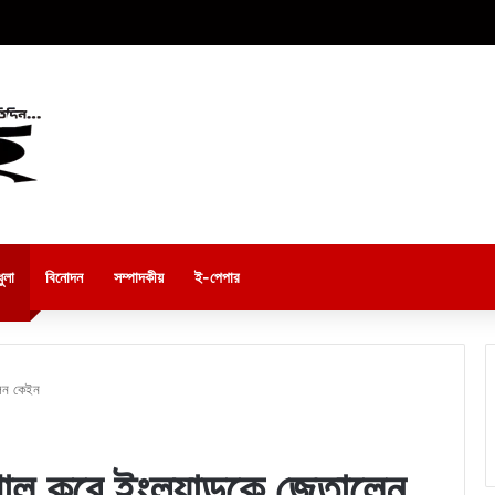
ুলা
বিনোদন
সম্পাদকীয়
ই-পেপার
লেন কেইন
োল করে ইংল্যান্ডকে জেতালেন