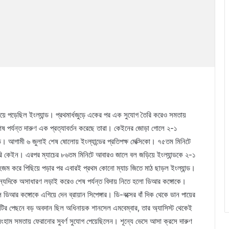
পিছিয়ে পড়েছিল ইংল্যান্ড। প্রথমার্ধজুড়ে একের পর এক সুযোগ তৈরি করেও সমতায়
েষ পর্যন্ত দারুণ এক প্রত্যাবর্তন করেছে তারা। কেইনের জোড়া গোলে ২-১
ন্ড। আগামী ৬ জুলাই শেষ ষোলোয় ইংল্যান্ডের প্রতিপক্ষ মেক্সিকো। ৭৫তম মিনিটে
যারি কেইন। এরপর ম্যাচের ৮৬তম মিনিটে আবারও জালে বল জড়িয়ে ইংল্যান্ডকে ২-১
হজম করে পিছিয়ে পড়ার পর এবারই প্রথম কোনো ম্যাচ জিতে মাঠ ছাড়ল ইংল্যান্ড।
ন্যদিকে অসাধারণ লড়াই করেও শেষ পর্যন্ত বিদায় নিতে হলো ডিআর কঙ্গোকে।
 ডিআর কঙ্গোকে এগিয়ে দেন ব্রায়ান সিপেঙ্গার। ডি-বক্সের বাঁ দিক থেকে ডান পায়ের
োলটির পেছনে বড় অবদান ছিল অধিনায়ক শানসেল এমবেম্বার, তার অ্যাসিস্ট থেকেই
ংহাম সমতায় ফেরানোর সুবর্ণ সুযোগ পেয়েছিলেন। শূন্যে ভেসে আসা ক্রসে দারুণ