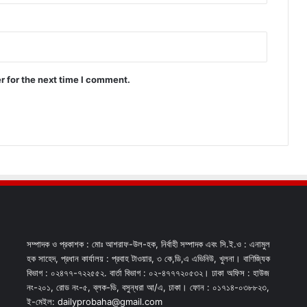
r for the next time I comment.
সম্পাদক ও প্রকাশক : মোঃ আশরাফ-উল-হক, নির্বাহী সম্পাদক এবং সি.ই.ও : এনামুল
হক সাহেদ, প্রধান কার্যালয় : প্রবাহ টাওয়ার, ৩ কে,ডি,এ এভিনিউ, খুলনা। বাণিজ্যিক
বিভাগ : ০২৪৭৭-৭২২৫৫২. বার্তা বিভাগ : ০২-৪৭৭৭২০৫৩২। ঢাকা অফিস : হাউজ
নং-২০১, রোড নং-৫, ব্লক-ডি, বসুন্ধরা আ/এ, ঢাকা। ফোন : ০১৭১৪-০৩৮৮২৩,
ই-মেইল: dailyprobaha@gmail.com