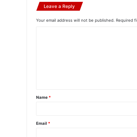
Leave a Reply
Your email address will not be published.
Required f
C
o
m
m
e
n
t
*
Name
*
Email
*