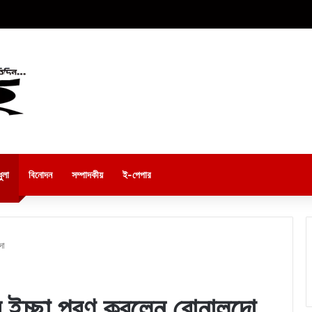
ুলা
বিনোদন
সম্পাদকীয়
ই-পেপার
দো
ুর ইচ্ছা পূরণ করলেন রোনালদো