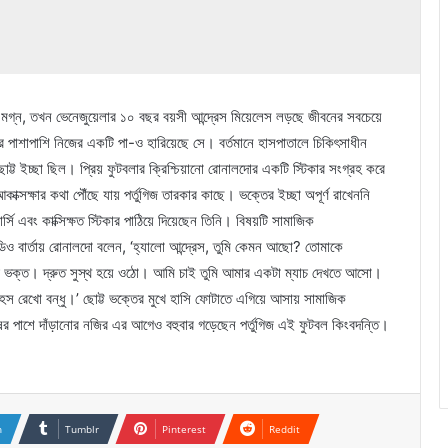
্ব মগ্ন, তখন ভেনেজুয়েলার ১০ বছর বয়সী আন্দ্রেস মিয়েলেস লড়ছে জীবনের সবচেয়ে
োর পাশাপাশি নিজের একটি পা-ও হারিয়েছে সে। বর্তমানে হাসপাতালে চিকিৎসাধীন
্ট ইচ্ছা ছিল। প্রিয় ফুটবলার ক্রিশ্চিয়ানো রোনালদোর একটি স্টিকার সংগ্রহ করে
ক্সক্ষার কথা পৌঁছে যায় পর্তুগিজ তারকার কাছে। ভক্তের ইচ্ছা অপূর্ণ রাখেননি
্সি এবং কাক্সিক্ষত স্টিকার পাঠিয়ে দিয়েছেন তিনি। বিষয়টি সামাজিক
ডিও বার্তায় রোনালদো বলেন, ‘হ্যালো আন্দ্রেস, তুমি কেমন আছো? তোমাকে
বড় ভক্ত। দ্রুত সুস্থ হয়ে ওঠো। আমি চাই তুমি আমার একটা ম্যাচ দেখতে আসো।
স রেখো বন্ধু।’ ছোট্ট ভক্তের মুখে হাসি ফোটাতে এগিয়ে আসায় সামাজিক
 পাশে দাঁড়ানোর নজির এর আগেও বহুবার গড়েছেন পর্তুগিজ এই ফুটবল কিংবদন্তি।
n
Tumblr
Pinterest
Reddit