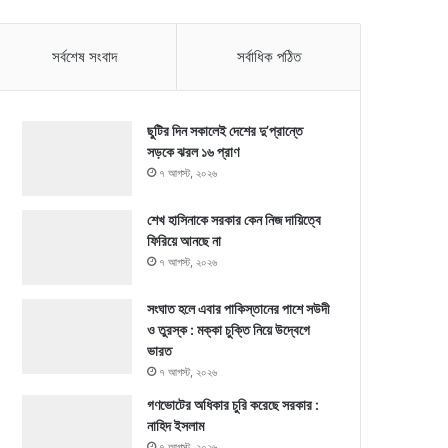
সর্বশেষ সংবাদ
সর্বাধিক পঠিত
ছুটির দিন সকালেই দেশের দু’প্রান্তে
সড়কে ঝরল ১৬ প্রাণ
৭ আগস্ট, ২০২৬
শেখ হাসিনাকে সরকার কেন নিজ দায়িত্বে
ফিরিয়ে আনছে না
৭ আগস্ট, ২০২৬
সংঘাত হলে এবার পাকিস্তানের পাশে সউদী
ও তুরস্ক : মক্কা চুক্তি নিয়ে উদ্বেগে
ভারত
৭ আগস্ট, ২০২৬
গণভোটের অধিকার চুরি করেছে সরকার :
নাহিদ ইসলাম
৭ আগস্ট, ২০২৬