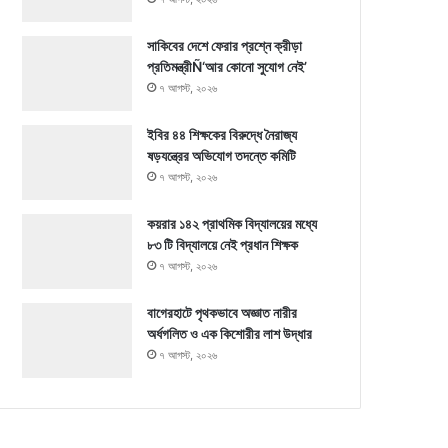
সাকিবের দেশে ফেরার প্রশ্নে ক্রীড়া
প্রতিমন্ত্রীÑ‘আর কোনো সুযোগ নেই’
৭ আগস্ট, ২০২৬
ইবির ৪৪ শিক্ষকের বিরুদ্ধে নৈরাজ্য
ষড়যন্ত্রের অভিযোগ তদন্তে কমিটি
৭ আগস্ট, ২০২৬
কয়রার ১৪২ প্রাথমিক বিদ্যালয়ের মধ্যে
৮৩ টি বিদ্যালয়ে নেই প্রধান শিক্ষক
৭ আগস্ট, ২০২৬
বাগেরহাটে পৃথকভাবে অজ্ঞাত নারীর
অর্ধগলিত ও এক কিশোরীর লাশ উদ্ধার
৭ আগস্ট, ২০২৬