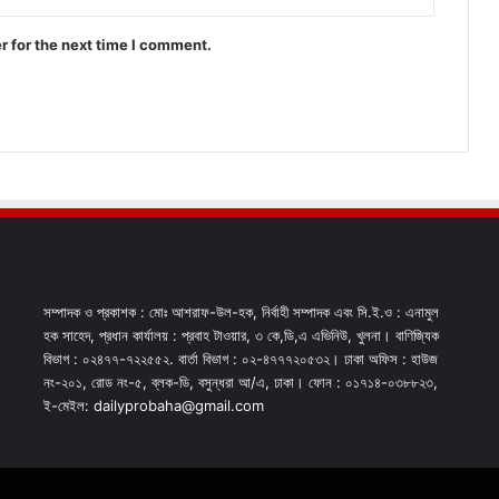
r for the next time I comment.
সম্পাদক ও প্রকাশক : মোঃ আশরাফ-উল-হক, নির্বাহী সম্পাদক এবং সি.ই.ও : এনামুল
হক সাহেদ, প্রধান কার্যালয় : প্রবাহ টাওয়ার, ৩ কে,ডি,এ এভিনিউ, খুলনা। বাণিজ্যিক
বিভাগ : ০২৪৭৭-৭২২৫৫২. বার্তা বিভাগ : ০২-৪৭৭৭২০৫৩২। ঢাকা অফিস : হাউজ
নং-২০১, রোড নং-৫, ব্লক-ডি, বসুন্ধরা আ/এ, ঢাকা। ফোন : ০১৭১৪-০৩৮৮২৩,
ই-মেইল: dailyprobaha@gmail.com