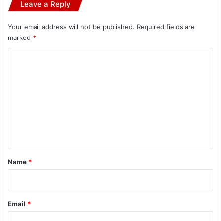
Leave a Reply
Your email address will not be published.
Required fields are
marked
*
C
o
m
m
e
n
t
*
Name
*
Email
*