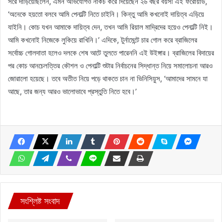
সরে দাঁড়িয়েছিলেন, এমন অভিযোগও নাকচ করে দিয়েছেন ২৬ বছর বয়সী এই ফরোয়ার্ড,
‘অনেকে হয়তো বলবে আমি পেনাল্টি নিতে চাইনি। কিন্তু আমি কখনোই দায়িত্ব এড়িয়ে
যাইনি। কোচ যখন আমাকে দায়িত্ব দেন, তখন আমি রিয়াল মাদ্রিদের হয়েও পেনাল্টি নিই।
আমি কখনোই নিজেকে লুকিয়ে রাখিনি।’ এদিকে, টুর্নামেন্টে চার গোল করে ব্রাজিলের
সর্বোচ্চ গোলদাতা হলেও দলকে শেষ আটে তুলতে পারেননি এই উইঙ্গার। ব্রাজিলের বিদায়ের
পর কোচ আনচেলত্তির কৌশল ও পেনাল্টি শুটার নির্বাচনের সিদ্ধান্ত নিয়ে সমালোচনা আরও
জোরালো হয়েছে। তবে অতীত নিয়ে পড়ে থাকতে চান না ভিনিসিয়ুস, ‘আমাদের সামনে যা
আছে, তার জন্য আরও ভালোভাবে প্রস্তুতি নিতে হবে।’
সংশ্লিষ্ট সংবাদ