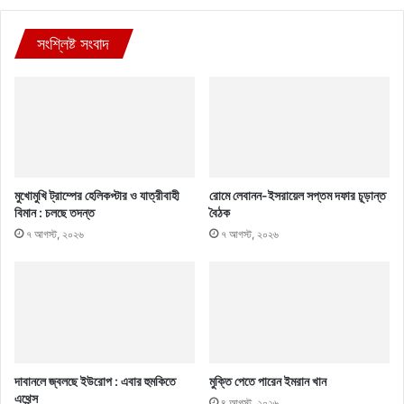
সংশ্লিষ্ট সংবাদ
মুখোমুখি ট্রাম্পের হেলিকপ্টার ও যাত্রীবাহী
রোমে লেবানন-ইসরায়েল সপ্তম দফার চূড়ান্ত
বিমান : চলছে তদন্ত
বৈঠক
৭ আগস্ট, ২০২৬
৭ আগস্ট, ২০২৬
দাবানলে জ্বলছে ইউরোপ : এবার হুমকিতে
মুক্তি পেতে পারেন ইমরান খান
এথেন্স
৪ আগস্ট, ২০২৬