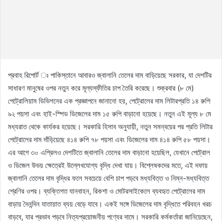
প্রবাহ রিপোর্ট ঃ পাকিস্তানে আবারও জ্বালানি তেলের দাম বাড়িয়েছে সরকার, যা দেশটির
সাধারণ মানুষের ওপর নতুন করে মূল্যস্ফীতির চাপ তৈরি করেছে। শুক্রবার (৮ মে)
পেট্রোলিয়াম ডিভিশনের এক প্রজ্ঞাপনে জানানো হয়, পেট্রোলের দাম লিটারপ্রতি ১৪ রুপি
৯২ পয়সা এবং হাই-স্পিড ডিজেলের দাম ১৫ রুপি বাড়ানো হয়েছে। নতুন এই মূল্য ৮ মে
মধ্যরাত থেকে কার্যকর হয়েছে। সরকারি হিসাব অনুযায়ী, নতুন সমন্বয়ের পর প্রতি লিটার
পেট্রোলের দাম দাঁড়িয়েছে ৪১৪ রুপি ৭৮ পয়সা এবং ডিজেলের দাম ৪১৪ রুপি ৫৮ পয়সা।
এর আগে ৩০ এপ্রিলও দেশটিতে জ্বালানি তেলের দাম বাড়ানো হয়েছিল, যেখানে পেট্রোল
ও ডিজেল উভয় ক্ষেত্রেই উল্লেখযোগ্য বৃদ্ধি দেখা যায়। বিশ্লেষকদের মতে, এই দফায়
জ্বালানি তেলের দাম বৃদ্ধির ফলে সবচেয়ে বেশি চাপ পড়বে মধ্যবিত্ত ও নিম্ন-মধ্যবিত্ত
শ্রেণির ওপর। ব্যক্তিগত যানবাহন, রিকশা ও মোটরসাইকেলে ব্যবহৃত পেট্রোলের দাম
বাড়ায় দৈনন্দিন যাতায়াত ব্যয় বেড়ে যাবে। একই সঙ্গে ডিজেলের দাম বৃদ্ধিতে পরিবহন খরচ
বাড়বে, যার প্রভাব পড়বে নিত্যপ্রয়োজনীয় পণ্যের দামে। সরকারি কর্মকর্তারা জানিয়েছেন,