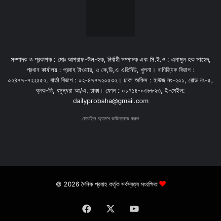
সম্পাদক ও প্রকাশক : মোঃ আশরাফ-উল-হক, নির্বাহী সম্পাদক এবং সি.ই.ও : এনামুল হক সাহেদ,
প্রধান কার্যালয় : প্রবাহ টাওয়ার, ৩ কে,ডি,এ এভিনিউ, খুলনা। বাণিজ্যিক বিভাগ :
০২৪৭৭-৭২২৫৫২. বার্তা বিভাগ : ০২-৪৭৭৭২০৫৩২। ঢাকা অফিস : হাউজ নং-২০১, রোড নং-৫,
ব্লক-ডি, বসুন্ধরা আ/এ, ঢাকা। ফোন : ০১৭১৪-০৩৮৮২৩, ই-মেইল:
dailyprobaha@gmail.com
মোবাইল অ্যাপস ডাউনলোড করুন
© 2026 দৈনিক প্রবাহ কর্তৃক সর্বস্বত্ব সংরক্ষিত
Facebook
X
YouTube