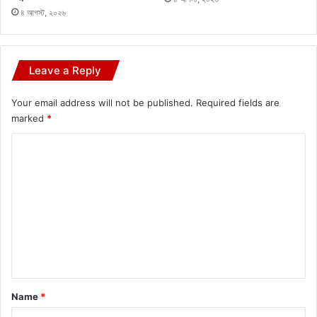
৪ আগস্ট, ২০২৬
Leave a Reply
Your email address will not be published.
Required fields are
marked
*
C
o
m
m
e
n
t
*
Name
*