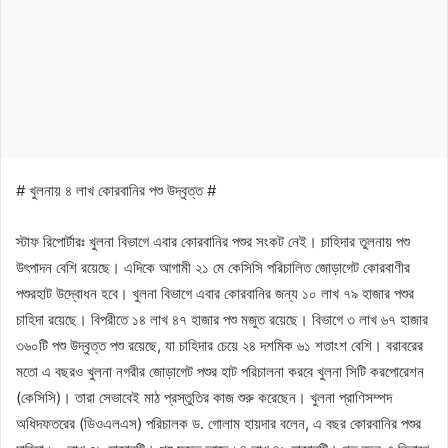
# খুলনায় ৪ লাখ কোরবানির পশু উদ্বৃত্ত #
স্টাফ রিপোর্টারঃ খুলনা বিভাগে এবার কোরবানির পশুর সংকট নেই। চাহিদার তুলনায় পশু
উৎপাদন বেশি রয়েছে। এদিকে আগামী ২১ মে কেসিসি পরিচালিত জোড়াগেট কোরবাণীর
পশুরহাট উদ্বোধন হবে। খুলনা বিভাগে এবার কোরবানির জন্য ১০ লাখ ৭৯ হাজার পশুর
চাহিদা রয়েছে। বিপরীতে ১৪ লাখ ৪৭ হাজার পশু মজুত রয়েছে। বিভাগে ৩ লাখ ৬৭ হাজার
৩৬০টি পশু উদ্বৃত্ত পশু রয়েছে, যা চাহিদার চেয়ে ২৪ দশমিক ৬১ শতাংশ বেশি। বরাবরের
মতো এ বছরও খুলনা নগরীর জোড়াগেট পশুর হাট পরিচালনা করবে খুলনা সিটি করপোরেশন
(কেসিসি)। তারা সেভাবেই মাঠ প্রস্তুতির কাজ শুরু করেছেন। খুলনা প্রাণিসম্পদ
অধিদফতরের (ডিওএলএস) পরিচালক ড. গোলাম হায়দার বলেন, এ বছর কোরবানির পশুর