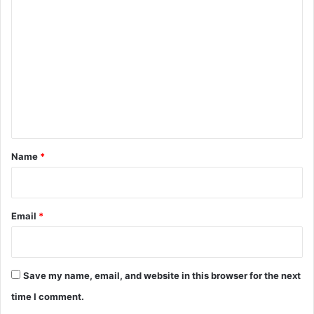
C
o
m
m
e
n
t
*
Name
*
Email
*
Save my name, email, and website in this browser for the next
time I comment.