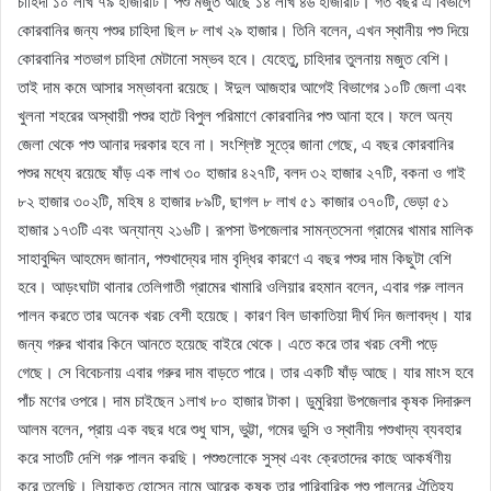
চাহিদা ১০ লাখ ৭৯ হাজারটি। পশু মজুত আছে ১৪ লাখ ৪৬ হাজারটি। গত বছর এ বিভাগে
কোরবানির জন্য পশুর চাহিদা ছিল ৮ লাখ ২৯ হাজার। তিনি বলেন, এখন স্থানীয় পশু দিয়ে
কোরবানির শতভাগ চাহিদা মেটানো সম্ভব হবে। যেহেতু, চাহিদার তুলনায় মজুত বেশি।
তাই দাম কমে আসার সম্ভাবনা রয়েছে। ঈদুল আজহার আগেই বিভাগের ১০টি জেলা এবং
খুলনা শহরের অস্থায়ী পশুর হাটে বিপুল পরিমাণে কোরবানির পশু আনা হবে। ফলে অন্য
জেলা থেকে পশু আনার দরকার হবে না। সংশ্লিষ্ট সূত্রে জানা গেছে, এ বছর কোরবানির
পশুর মধ্যে রয়েছে ষাঁড় এক লাখ ৩০ হাজার ৪২৭টি, বলদ ৩২ হাজার ২৭টি, বকনা ও গাই
৮২ হাজার ৩০২টি, মহিষ ৪ হাজার ৮৯টি, ছাগল ৮ লাখ ৫১ কাজার ৩৭০টি, ভেড়া ৫১
হাজার ১৭৩টি এবং অন্যান্য ২১৬টি। রূপসা উপজেলার সামন্তসেনা গ্রামের খামার মালিক
সাহাবুদ্দিন আহমেদ জানান, পশুখাদ্যের দাম বৃদ্ধির কারণে এ বছর পশুর দাম কিছুটা বেশি
হবে। আড়ংঘাটা থানার তেলিগাতী গ্রামের খামারি ওলিয়ার রহমান বলেন, এবার গরু লালন
পালন করতে তার অনেক খরচ বেশী হয়েছে। কারণ বিল ডাকাতিয়া দীর্ঘ দিন জলাবদ্ধ। যার
জন্য গরুর খাবার কিনে আনতে হয়েছে বাইরে থেকে। এতে করে তার খরচ বেশী পড়ে
গেছে। সে বিবেচনায় এবার গরুর দাম বাড়তে পারে। তার একটি ষাঁড় আছে। যার মাংস হবে
পাঁচ মণের ওপরে। দাম চাইছেন ১লাখ ৮০ হাজার টাকা। ডুমুরিয়া উপজেলার কৃষক দিদারুল
আলম বলেন, প্রায় এক বছর ধরে শুধু ঘাস, ভুট্টা, গমের ভুসি ও স্থানীয় পশুখাদ্য ব্যবহার
করে সাতটি দেশি গরু পালন করছি। পশুগুলোকে সুস্থ এবং ক্রেতাদের কাছে আকর্ষণীয়
করে তুলেছি। লিয়াকত হোসেন নামে আরেক কৃষক তার পারিবারিক পশু পালনের ঐতিহ্য