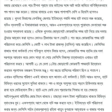
বজায় রেখেছেন এবং পরে টিপনা গ্রামে তার ভাইদের সঙ্গে আট কাঠা জমিতে বাণিজ্যিকভাবে
পশু পালন শুরু করেন। তাদের খামারে এখন গরুর পাশাপাশি দেশি ও বিদেশি ছাগলও
রয়েছে। খুলনা বিভাগের বেশকিছু জেলায় ইতিমধ্যে গবাদি পশুর হাট বসতে শুরু করেছে,
যদিও ব্যবসায়ী ও ইজারাদাররা বলছেন, আরও একসপ্তাহের মধ্যে পুরোদমে কেনাবেচা শুরু
হওয়ার সম্ভাবনা রয়েছে। এদিকে খুলনার জোড়াগেটে কোরবানির পশুর হাট নিয়ে চার দফায়
টেন্ডার আহ্বান করা হলেও কোনও ঠিকাদার অংশ নেয়নি। গত বছর কোরবানির পশুর হাট
পরিচালনা করে কেসিসি ২ কোটি ৭ লাখ টাকা রাজস্ব (হাসিল) আয় করেছিল। কেসিসির
বাজার শাখা কর্মকর্তা শেখ শফিকুল হাসান দিদার বলেন, কোরবানির পশুর হাটের চার দফা
দরপত্র আহবান করে কোন সাড়া না পেয়ে কেসিসি নিজস্ব তত্বাবধানে এবারও হাট
পরিচালনা করবে। আগামী ২১ মে বেলা ১১টায় জোড়াগেট কোরবাণী পশুরহাট উদ্বোধন
করবেন প্রশাসক নজরুল ইসলম মঞ্জু। গত বছরে হাসিলের পরিমাণ ছিল ৪ শতাংশ।
এবারও হাসিলের পরিমাণ একই থাকবে বলে জানান এই কর্মকর্তা। তিনি আরও বলেন, হাটে
বিভিন্ন ধরনের সুযোগ সুবিধা থাকবে। পশু ও মানুষ অসুস্থ হয়ে পড়লে চিকিৎসার জন্য
রাখা হবে মেডিক্যাল টিম। হাটে এসে কেউ যেন প্রতারণার শিকার না হয় সেজন্য
আইনশৃঙ্খলা বাহিনীর জোর টহল থাকবে। তাছাড়া নকল টাকা প্রতিরোধে থাকবে বিভিন্ন
ব্যাংকের বুথ। একসপ্তাহ আগে থেকে হাট শুরু করতে হবে। ইতিমধ্যে হাট পরিচালনা
করার জন্য কেসিসি সচিব (ভারপ্রাপ্ত) রহিমা খাতুন বুশরাকে আহ্বায়ক ও বাজার শাখার