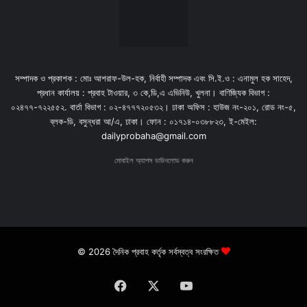
সম্পাদক ও প্রকাশক : মোঃ আশরাফ-উল-হক, নির্বাহী সম্পাদক এবং সি.ই.ও : এনামুল হক সাহেদ,
প্রধান কার্যালয় : প্রবাহ টাওয়ার, ৩ কে,ডি,এ এভিনিউ, খুলনা। বাণিজ্যিক বিভাগ :
০২৪৭৭-৭২২৫৫২. বার্তা বিভাগ : ০২-৪৭৭৭২০৫৩২। ঢাকা অফিস : হাউজ নং-২০১, রোড নং-৫,
ব্লক-ডি, বসুন্ধরা আ/এ, ঢাকা। ফোন : ০১৭১৪-০৩৮৮২৩, ই-মেইল:
dailyprobaha@gmail.com
মোবাইল অ্যাপস ডাউনলোড করুন
© 2026 দৈনিক প্রবাহ কর্তৃক সর্বস্বত্ব সংরক্ষিত
Facebook
X
YouTube