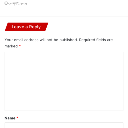
৩০ জুলাই, ২০২৬
Leave a Reply
Your email address will not be published.
Required fields are
marked
*
C
o
m
m
e
n
t
*
Name
*