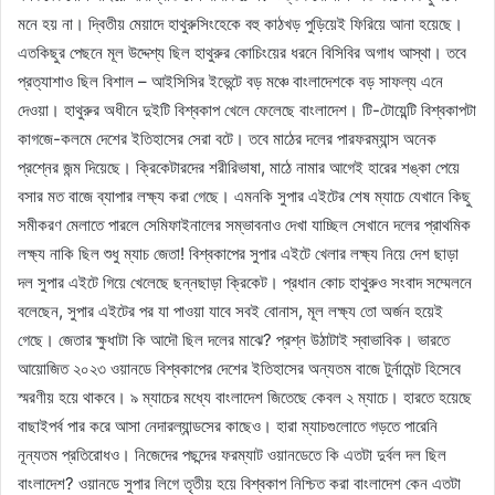
মনে হয় না। দ্বিতীয় মেয়াদে হাথুরুসিংহেকে বহু কাঠখড় পুড়িয়েই ফিরিয়ে আনা হয়েছে।
এতকিছুর পেছনে মূল উদ্দেশ্য ছিল হাথুরুর কোচিংয়ের ধরনে বিসিবির অগাধ আস্থা। তবে
প্রত্যাশাও ছিল বিশাল – আইসিসির ইভেন্টে বড় মঞ্চে বাংলাদেশকে বড় সাফল্য এনে
দেওয়া। হাথুরুর অধীনে দুইটি বিশ্বকাপ খেলে ফেলেছে বাংলাদেশ। টি-টোয়েন্টি বিশ্বকাপটা
কাগজে-কলমে দেশের ইতিহাসের সেরা বটে। তবে মাঠের দলের পারফরম্যান্স অনেক
প্রশ্নের জন্ম দিয়েছে। ক্রিকেটারদের শরীরিভাষা, মাঠে নামার আগেই হারের শঙ্কা পেয়ে
বসার মত বাজে ব্যাপার লক্ষ্য করা গেছে। এমনকি সুপার এইটের শেষ ম্যাচে যেখানে কিছু
সমীকরণ মেলাতে পারলে সেমিফাইনালের সম্ভাবনাও দেখা যাচ্ছিল সেখানে দলের প্রাথমিক
লক্ষ্য নাকি ছিল শুধু ম্যাচ জেতা! বিশ্বকাপের সুপার এইটে খেলার লক্ষ্য নিয়ে দেশ ছাড়া
দল সুপার এইটে গিয়ে খেলেছে ছন্নছাড়া ক্রিকেট। প্রধান কোচ হাথুরুও সংবাদ সম্মেলনে
বলেছেন, সুপার এইটের পর যা পাওয়া যাবে সবই বোনাস, মূল লক্ষ্য তো অর্জন হয়েই
গেছে। জেতার ক্ষুধাটা কি আদৌ ছিল দলের মাঝে? প্রশ্ন উঠাটাই স্বাভাবিক। ভারতে
আয়োজিত ২০২৩ ওয়ানডে বিশ্বকাপের দেশের ইতিহাসের অন্যতম বাজে টুর্নামেন্ট হিসেবে
স্মরণীয় হয়ে থাকবে। ৯ ম্যাচের মধ্যে বাংলাদেশ জিতেছে কেবল ২ ম্যাচে। হারতে হয়েছে
বাছাইপর্ব পার করে আসা নেদারল্যান্ডসের কাছেও। হারা ম্যাচগুলোতে গড়তে পারেনি
নূন্যতম প্রতিরোধও। নিজেদের পছন্দের ফরম্যাট ওয়ানডেতে কি এতটা দুর্বল দল ছিল
বাংলাদেশ? ওয়ানডে সুপার লিগে তৃতীয় হয়ে বিশ্বকাপ নিশ্চিত করা বাংলাদেশ কেন এতটা