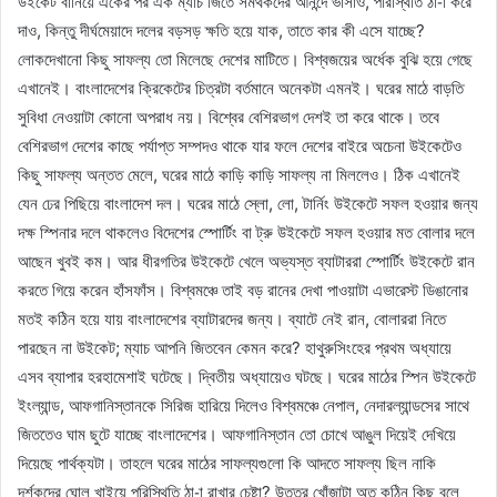
উইকেট বানিয়ে একের পর এক ম্যাচ জিতে সমর্থকদের আনন্দে ভাসাও, পরিস্থিতি ঠা-া করে
দাও, কিন্তু দীর্ঘমেয়াদে দলের বড়সড় ক্ষতি হয়ে যাক, তাতে কার কী এসে যাচ্ছে?
লোকদেখানো কিছু সাফল্য তো মিলেছে দেশের মাটিতে। বিশ্বজয়ের অর্ধেক বুঝি হয়ে গেছে
এখানেই। বাংলাদেশের ক্রিকেটের চিত্রটা বর্তমানে অনেকটা এমনই। ঘরের মাঠে বাড়তি
সুবিধা নেওয়াটা কোনো অপরাধ নয়। বিশ্বের বেশিরভাগ দেশই তা করে থাকে। তবে
বেশিরভাগ দেশের কাছে পর্যাপ্ত সম্পদও থাকে যার ফলে দেশের বাইরে অচেনা উইকেটেও
কিছু সাফল্য অন্তত মেলে, ঘরের মাঠে কাড়ি কাড়ি সাফল্য না মিললেও। ঠিক এখানেই
যেন ঢের পিছিয়ে বাংলাদেশ দল। ঘরের মাঠে স্লো, লো, টার্নিং উইকেটে সফল হওয়ার জন্য
দক্ষ স্পিনার দলে থাকলেও বিদেশের স্পোর্টিং বা ট্রু উইকেটে সফল হওয়ার মত বোলার দলে
আছেন খুবই কম। আর ধীরগতির উইকেটে খেলে অভ্যস্ত ব্যাটাররা স্পোর্টিং উইকেটে রান
করতে গিয়ে করেন হাঁসফাঁস। বিশ্বমঞ্চে তাই বড় রানের দেখা পাওয়াটা এভারেস্ট ডিঙানোর
মতই কঠিন হয়ে যায় বাংলাদেশের ব্যাটারদের জন্য। ব্যাটে নেই রান, বোলাররা নিতে
পারছেন না উইকেট; ম্যাচ আপনি জিতবেন কেমন করে? হাথুরুসিংহের প্রথম অধ্যায়ে
এসব ব্যাপার হরহামেশাই ঘটেছে। দ্বিতীয় অধ্যায়েও ঘটছে। ঘরের মাঠের স্পিন উইকেটে
ইংল্যান্ড, আফগানিস্তানকে সিরিজ হারিয়ে দিলেও বিশ্বমঞ্চে নেপাল, নেদারল্যান্ডসের সাথে
জিততেও ঘাম ছুটে যাচ্ছে বাংলাদেশের। আফগানিস্তান তো চোখে আঙুল দিয়েই দেখিয়ে
দিয়েছে পার্থক্যটা। তাহলে ঘরের মাঠের সাফল্যগুলো কি আদতে সাফল্য ছিল নাকি
দর্শকদের ঘোল খাইয়ে পরিস্থিতি ঠা-া রাখার চেষ্টা? উত্তর খোঁজাটা অত কঠিন কিছু বলে