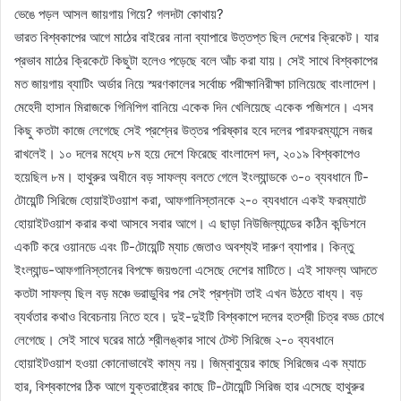
ভেঙে পড়ল আসল জায়গায় গিয়ে? গলদটা কোথায়?
ভারত বিশ্বকাপের আগে মাঠের বাইরের নানা ব্যাপারে উত্তপ্ত ছিল দেশের ক্রিকেট। যার
প্রভাব মাঠের ক্রিকেটে কিছুটা হলেও পড়েছে বলে আঁচ করা যায়। সেই সাথে বিশ্বকাপের
মত জায়গায় ব্যাটিং অর্ডার নিয়ে স্মরণকালের সর্বোচ্চ পরীক্ষানিরীক্ষা চালিয়েছে বাংলাদেশ।
মেহেদী হাসান মিরাজকে গিনিপিগ বানিয়ে একেক দিন খেলিয়েছে একেক পজিশনে। এসব
কিছু কতটা কাজে লেগেছে সেই প্রশ্নের উত্তর পরিষ্কার হবে দলের পারফরম্যান্সে নজর
রাখলেই। ১০ দলের মধ্যে ৮ম হয়ে দেশে ফিরেছে বাংলাদেশ দল, ২০১৯ বিশ্বকাপেও
হয়েছিল ৮ম। হাথুরুর অধীনে বড় সাফল্য বলতে গেলে ইংল্যান্ডকে ৩-০ ব্যবধানে টি-
টোয়েন্টি সিরিজে হোয়াইটওয়াশ করা, আফগানিস্তানকে ২-০ ব্যবধানে একই ফরম্যাটে
হোয়াইটওয়াশ করার কথা আসবে সবার আগে। এ ছাড়া নিউজিল্যান্ডের কঠিন কন্ডিশনে
একটি করে ওয়ানডে এবং টি-টোয়েন্টি ম্যাচ জেতাও অবশ্যই দারুণ ব্যাপার। কিন্তু
ইংল্যান্ড-আফগানিস্তানের বিপক্ষে জয়গুলো এসেছে দেশের মাটিতে। এই সাফল্য আদতে
কতটা সাফল্য ছিল বড় মঞ্চে ভরাডুবির পর সেই প্রশ্নটা তাই এখন উঠতে বাধ্য। বড়
ব্যর্থতার কথাও বিবেচনায় নিতে হবে। দুই-দুইটি বিশ্বকাপে দলের হতশ্রী চিত্র বড্ড চোখে
লেগেছে। সেই সাথে ঘরের মাঠে শ্রীলঙ্কার সাথে টেস্ট সিরিজে ২-০ ব্যবধানে
হোয়াইটওয়াশ হওয়া কোনোভাবেই কাম্য নয়। জিম্বাবুয়ের কাছে সিরিজের এক ম্যাচে
হার, বিশ্বকাপের ঠিক আগে যুক্তরাষ্ট্রের কাছে টি-টোয়েন্টি সিরিজ হার এসেছে হাথুরুর