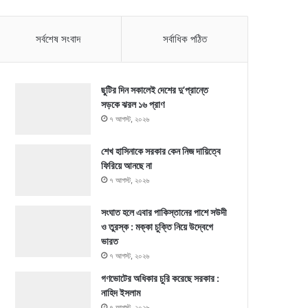
সর্বশেষ সংবাদ
সর্বাধিক পঠিত
ছুটির দিন সকালেই দেশের দু’প্রান্তে
সড়কে ঝরল ১৬ প্রাণ
৭ আগস্ট, ২০২৬
শেখ হাসিনাকে সরকার কেন নিজ দায়িত্বে
ফিরিয়ে আনছে না
৭ আগস্ট, ২০২৬
সংঘাত হলে এবার পাকিস্তানের পাশে সউদী
ও তুরস্ক : মক্কা চুক্তি নিয়ে উদ্বেগে
ভারত
৭ আগস্ট, ২০২৬
গণভোটের অধিকার চুরি করেছে সরকার :
নাহিদ ইসলাম
৭ আগস্ট, ২০২৬