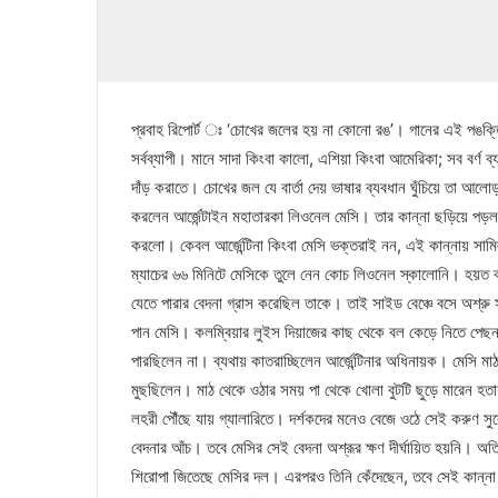
প্রবাহ রিপোর্ট ঃ ‘চোখের জলের হয় না কোনো রঙ’। গানের এই পঙক্
সর্বব্যাপী। মানে সাদা কিংবা কালো, এশিয়া কিংবা আমেরিকা; সব বর্ণ
দাঁড় করাতে। চোখের জল যে বার্তা দেয় ভাষার ব্যবধান ঘুঁচিয়ে তা 
করলেন আর্জেন্টাইন মহাতারকা লিওনেল মেসি। তার কান্না ছড়িয়ে পড়ল
করলো। কেবল আর্জেন্টিনা কিংবা মেসি ভক্তরাই নন, এই কান্নায় সাম
ম্যাচের ৬৬ মিনিটে মেসিকে তুলে নেন কোচ লিওনেল স্কালোনি। হয়ত ক্যা
যেতে পারার বেদনা গ্রাস করেছিল তাকে। তাই সাইড বেঞ্চে বসে অশ্রু
পান মেসি। কলম্বিয়ার লুইস দিয়াজের কাছ থেকে বল কেড়ে নিতে পেছ
পারছিলেন না। ব্যথায় কাতরাচ্ছিলেন আর্জেন্টিনার অধিনায়ক। মেসি মা
মুছছিলেন। মাঠ থেকে ওঠার সময় পা থেকে খোলা বুটটি ছুড়ে মারেন হ
লহরী পৌঁছে যায় গ্যালারিতে। দর্শকদের মনেও বেজে ওঠে সেই করুণ সু
বেদনার আঁচ। তবে মেসির সেই বেদনা অশ্রূর ক্ষণ দীর্ঘায়িত হয়নি। অ
শিরোপা জিতেছে মেসির দল। এরপরও তিনি কেঁদেছেন, তবে সেই কান্না আনন