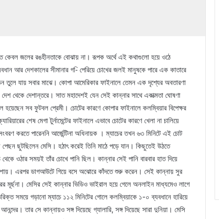
তি কেবল জলের রঙহীনতাকে বোঝায় না। রূপক অর্থে এই কথাগুলো হয়ে ওঠে
 ব্যবধান আর দেশকালের সীমানার গ-ি পেরিয়ে চোখের জলই মানুষকে পারে এক কাতারে
আলোড়ন তুলে যায় সবার মাঝে। কোপা আমেরিকার ফাইনালে তেমন এক দৃশ্যের অবতারণা
 দেশ থেকে দেশান্তরে। সাত মহাদেশই যেন সেই কান্নার সাথে একাত্মতা ঘোষণা
িল হয়েছেন সব ফুটবল প্রেমী। চোটের কারণে কোপার ফাইনালে কলম্বিয়ার বিপেক্ষর
রিয়ারের শেষ মেগা টুর্নামেন্টের ফাইনালে এভাবে চোটের কারণে খেলা না চালিয়ে
 সংবরণ করতে পারেননি আর্জেন্টিনা অধিনায়ক । ম্যাচের তখন ৬৩ মিনিটে এই চোট
ন পেছন ছুটছিলেন মেসি। হঠাৎ করেই তিনি মাঠে পড়ে যান। কিছুতেই উঠতে
ঠ থেকে ওঠার সময়ই তাঁর চোখে পানি ছিল। কান্নার সেই পানি বারবার হাত দিয়ে
তাশায়। এরপর ডাগআউটে গিয়ে বসে অঝোরে কাঁদতে শুরু করেন। সেই কান্নায় সুর
রের মূর্ছনা। মেসির সেই কান্নার ভিডিও ভাইরাল হয়ে গেলে অনলাইন মাধ্যমেও লাগে
তিরিক্ত সময়ে গড়ানো ম্যাচে ১১২ মিনিটের গোলে কলম্বিয়াকে ১-০ ব্যবধানে হারিয়ে
্দের। তার সে কান্নায়ও সঙ্গ দিয়েছে গ্যালারি, সঙ্গ দিয়েছে সারা দুনিয়া। মেসি