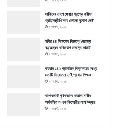
সাকিবের দেশে ফেরার প্রশ্নে ক্রীড়া
প্রতিমন্ত্রীÑ‘আর কোনো সুযোগ নেই’
৭ আগস্ট, ২০২৬
ইবির ৪৪ শিক্ষকের বিরুদ্ধে নৈরাজ্য
ষড়যন্ত্রের অভিযোগ তদন্তে কমিটি
৭ আগস্ট, ২০২৬
কয়রার ১৪২ প্রাথমিক বিদ্যালয়ের মধ্যে
৮৩ টি বিদ্যালয়ে নেই প্রধান শিক্ষক
৭ আগস্ট, ২০২৬
বাগেরহাটে পৃথকভাবে অজ্ঞাত নারীর
অর্ধগলিত ও এক কিশোরীর লাশ উদ্ধার
৭ আগস্ট, ২০২৬