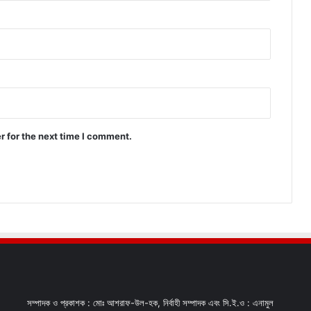
r for the next time I comment.
সম্পাদক ও প্রকাশক : মোঃ আশরাফ-উল-হক, নির্বাহী সম্পাদক এবং সি.ই.ও : এনামুল