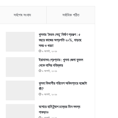
সর্বশেষ সংবাদ
সর্বাধিক পঠিত
খুলনার ‘ভৈরব সেতু’ নির্মাণ প্রকল্প : ৫
বছরে কাজের অগ্রগতি ২০%, বাড়ছে
সময় ও খরচ!
৯ আগস্ট, ২০২৬
ইয়াবাসহ গ্রেপ্তার : খুলনা জেলা যুবদল
থেকে নাসির বহিষ্কার
৯ আগস্ট, ২০২৬
খুলনা বিভাগীয় পরিবেশ অধিদপ্তরে হচ্ছেটা
কী?
৯ আগস্ট, ২০২৬
যশোরে হানি ট্র্যাপ চক্রের তিন সদস্য
পাকড়াও
৯ আগস্ট, ২০২৬