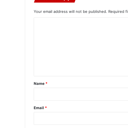
Your email address will not be published.
Required f
C
o
m
m
e
n
t
*
Name
*
Email
*