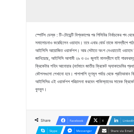
স্পোর্টস ডেস্ক : টি-টোয়েন্টি বিশ্বকাপের পর পিসিবির নির্বাচকের পদ 
সমালোচনাও করেছিলেন ওয়াহাব। তবে এবার বোর্ড তাকে মালদ্বীপে পাঠাচ
আইসিসি আয়োজিত ওয়ার্কশপ। আর সেটাতে অংশ নেওয়াতেই ওয়াহাব রিয়াজ
জানিয়েছে, আইসিসি আগামী ২৯ ও ৩০ জুলাই মালদ্বীপে হাই পারফরম্য
ক্রিকেটার শহিদ আনোয়ার (বর্তমানে জাতীয় ক্রিকেট অ্যাকাডেমির প্র
কৌশলগুলো শেখানো হবে। পাশাপাশি তৃণমূল পর্যায় থেকে প্রতিভাবান 
আইসিসির এই ওয়ার্কশপ পরিচালনা করবেন পাকিস্তানের সাবেক ক্রিকেট
বুলবুল।
Share
Facebook
X
LinkedI
Skype
Messenger
Share via Email