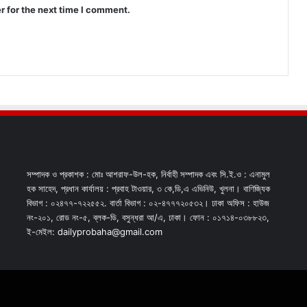
r for the next time I comment.
সম্পাদক ও প্রকাশক : মোঃ আশরাফ-উল-হক, নির্বাহী সম্পাদক এবং সি.ই.ও : এনামুল
হক সাহেদ, প্রধান কার্যালয় : প্রবাহ টাওয়ার, ৩ কে,ডি,এ এভিনিউ, খুলনা। বাণিজ্যিক
বিভাগ : ০২৪৭৭-৭২২৫৫২. বার্তা বিভাগ : ০২-৪৭৭৭২০৫৩২। ঢাকা অফিস : হাউজ
নং-২০১, রোড নং-৫, ব্লক-ডি, বসুন্ধরা আ/এ, ঢাকা। ফোন : ০১৭১৪-০৩৮৮২৩,
ই-মেইল: dailyprobaha@gmail.com