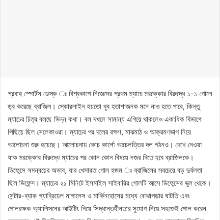
প্রবাহ স্পোর্টস ডেস্ক ঃ বিশ্বকাপে নিজেদের প্রথম ম্যাচে মরক্কোর বিরুদ্ধে ১-১ গোলে
ড্র করেছে ব্রাজিল। স্কোরলাইন হয়তো খুব হতাশাজনক মনে নাও হতে পারে, কিন্তু
ম্যাচের চিত্র বলছে ভিন্ন কথা। বল দখলে সামান্য এগিয়ে থাকলেও একাধিক বিভাগে
পিছিয়ে ছিল সেলেকাওরা। ম্যাচের পর দলের রক্ষণ, মাঝমাঠ ও আক্রমণভাগ নিয়ে
আলোচনা শুরু হয়েছে। আলোচনায় কোচ কার্লো আচেলত্তির দল গঠনও। দেখে নেওয়া
যাক মরক্কোর বিরুদ্ধে ম্যাচের পর কোন কোন বিষয়ে নজর দিতে হবে ব্রাজিলকে।
ডিফেন্সে সমন্বয়ের অভাব, যার খেসারত গোল হজম ঃ ব্রাজিলের সবচেয়ে বড় দুর্বলতা
ছিল ডিফেন্স। ম্যাচের ২১ মিনিটে ইসমাইল সাইবারির গোলটি আসে ডিফেন্সের ভুল থেকে।
সেন্টার-ব্যাক গ্যাব্রিয়েল মাগালেস ও মার্কিনহোসের মধ্যে বোঝাপড়ার ঘাটতি এবং
গোলরক্ষক অ্যালিসনের আউটিং নিয়ে সিদ্ধান্তহীনতার সুযোগ নিয়ে সহজেই গোল করেন