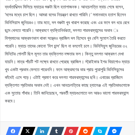
ব্যর্থতাÑসব মিলিয়ে ম্যাচের শুরুটা ছিল হতাশাজনক। আনচেলত্তি ম্যাচ শেষে বলেন,
‘দলের মধ্যে চাপ ছিল। আমরা বলের নিয়ন্ত্রণ রাখতে পারিনি।’ সমানভাবে হতাশ ছিলেন
ভিনিসিয়াস জুনিয়রও। তার মতে, দল শুরুটা খুব খারাপ করেছে এবং এর ফলে বল ধরে রেখে
ছন্দে খেলতে পারেনি। আক্রমণে ব্যক্তিনির্ভরতা, দলগত পারফরম্যান্সের অভাব ঃ
বিশ্বমানের আক্রমণভাগ থাকা সত্ত্বেও ব্রাজিল দল হিসেবে খুব বেশি সুযোগ তৈরি করতে
পারেনি। ম্যাচে তাদের কোনো ‘বিগ চান্স’ ছিল না বললেই চলে। ভিনিসিয়ুস জুনিয়রের ৩২
মিনিটের গোলটি ছিল মূলত তার ব্যক্তিগত দক্ষতার ফল। কিন্তু দলগত আক্রমণ দেখা
যায়নি। মাত্র পাঁচটি শট লক্ষ্যে রাখতে পেরেছে ব্রাজিল। স্ট্রাইকার ইগর থিয়াগোও ম্যাচে
খুব একটা প্রভাব ফেলতে পারেননি। ফলে আক্রমণের ভার প্রায় পুরোপুরি ভিনিসিয়ুসের
কাঁধেই এসে পড়ে। এটাই প্রমাণ করে দলগত পারফরম্যান্সের ছবি। এবারের ব্রাজিলে
ব্যক্তিগত প্রতিভার অভাব নেই। এখন আনচেলত্তির কাছে চ্যালেঞ্জ এই প্রতিভাগুলোকে
এক সুতোয় গাঁথার। তিনি জানিয়েছেন, পরবর্তী ম্যাচগুলোতে দল আরও ভালো পারফরম্যান্স
করবে।