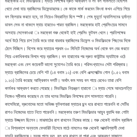
মরক্কোর এই মিডফিল্ডার। ম্যাচে বিপক্ষের দ্রুত আক্রমণ ও লং বল সামলাতে হিমশিম
খেতে দেখা যায় ব্রাজিলের ডিফেন্ডারদের। কে কাকে মার্ক করবেন কিংবা কখন এগিয়ে গিয়ে
বল ক্লিয়ার করতে হবে, তা নিয়েও বিভ্রান্তি ছিল স্পষ্ট। শেষ মুহূর্তে অ্যালিসনের দুর্দান্ত
ডাবল সেভ না থাকলে ম্যাচ হারতেও পারত ব্রাজিল। মরক্কোর হাই প্রেসিংয়ের সামনে
অসহায় সেলেকাওরা ঃ মরক্কো শুরু থেকেই হাই প্রেসিং ফুটবল খেলে। প্রতিপক্ষের
অর্ধে উঠে গিয়ে চাপ তৈরি করে তারা বারবার ব্রাজিলের ডিফেন্স ও মিডফিল্ডকে পিছনের দিকে
ঠেলে দিচ্ছিল। বিশেষ করে ম্যাচের প্রথম ৩০ মিনিটে নিজেদের অর্ধ থেকে বল বের করতে
গিয়ে একাধিকবার বিপদে পড়ে ব্রাজিল। বল হারানোর পর দ্রুত কাউন্টার অ্যাটাকে ওঠে
মরক্কো এবং বেশ কয়েকটি ভালো সুযোগও তৈরি করে। পরিসংখ্যানেও সেটা পরিষ্কার।
ম্যাচে ব্রাজিলের চেয়ে বেশি শট (১৪ বনাম ১২) এবং বেশি এক্সপেক্টেড গোল (১.৫২ বনাম
১.২৩) তৈরি করেছে আফ্রিকান দলটি। অর্থাৎ কম সময় বল পায়ে রেখেও তারা বেশি
কার্যকর আক্রমণ করতে পেরেছে। মিডফিল্ডে নিয়ন্ত্রণ হারানো ঃ ম্যাচ শেষে আনচেলত্তি
নিজেও স্বীকার করেছেন যে তার দলের মিডফিল্ড বিপক্ষের চাপ সামলাতে পারেনি।
কাসেমিরো, ব্রুনোদের মতো অভিজ্ঞ ফুটবলাররা ম্যাচের ছন্দ ধরে রাখতে পারেননি বা সেটির
রাশও নিজেদের হাতে নিতে পারেননি। মরক্কোর তরুণ মিডফিল্ডার আয়ুব বুয়াদ্দি বরং গোটা
ম্যাচে উজ্জ্বল ছিলেন। মাঝমাঠের রাশ রাখলেন নিজের কাছে। শুরু থেকেই নার্ভাস ব্রাজিল
ঃ বিশ্বকাপে অন্যতম ফেভারিট হিসেবে মাঠে নামলেও শুরু থেকেই আত্মবিশ্বাসী দেখা
যায়নি ব্রাজিলকে। সহজ পাসে ভুল, বল ধরে রাখতে না পারা এবং আক্রমণ সাজাতে