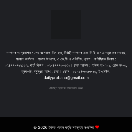
সম্পাদক ও প্রকাশক : মোঃ আশরাফ-উল-হক, নির্বাহী সম্পাদক এবং সি.ই.ও : এনামুল হক সাহেদ,
প্রধান কার্যালয় : প্রবাহ টাওয়ার, ৩ কে,ডি,এ এভিনিউ, খুলনা। বাণিজ্যিক বিভাগ :
০২৪৭৭-৭২২৫৫২. বার্তা বিভাগ : ০২-৪৭৭৭২০৫৩২। ঢাকা অফিস : হাউজ নং-২০১, রোড নং-৫,
ব্লক-ডি, বসুন্ধরা আ/এ, ঢাকা। ফোন : ০১৭১৪-০৩৮৮২৩, ই-মেইল:
dailyprobaha@gmail.com
মোবাইল অ্যাপস ডাউনলোড করুন
© 2026 দৈনিক প্রবাহ কর্তৃক সর্বস্বত্ব সংরক্ষিত