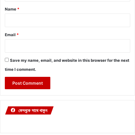
*
Name
*
Email
*
Save my name, email, and website in this browser for the next
time I comment.
ফেসবুকে সাথে থাকুন