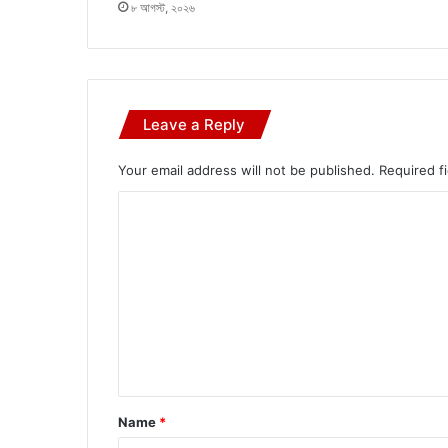
৮ আগস্ট, ২০২৬
Leave a Reply
Your email address will not be published.
Required f
C
o
m
m
e
n
t
*
Name
*