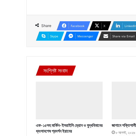
Share
Facebook
X
LinkedI
Skype
Messenger
Share via Email
সংশ্লিষ্ট সংবাদ
এফ-১৫সহ মার্কিন-ইসরাইলি ড্রোন ও যুদ্ধবিমানের
জাপানে শক্তিশালী
ধ্বংসাবশেষ প্রদর্শন ইরানের
৮ আগস্ট, ২০২৬