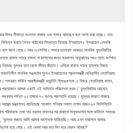
শনিবার মিসর সীমান্ত সংলগ্ন গাজায় এক সফরে আসছেন বলে আশা করা হচ্ছে। তবে
দের নিশ্চিহ্ন করতে সৈন্য পাঠানোর সিদ্ধান্ত নিয়েছে ইসরায়েল। ইসরায়েল এমনকি
 নিচ্ছে বলে জানা গেছে। খবর এএফপির। সফরে গুতেরেস আবারও মানবিক যুদ্ধবিরতির
েলেকে রাফাহ শহরে হামলা না চালানোর জন্য ক্রমাগত অনুরোধের পরও তাতে কর্ণপাত
িয়েছে যুদ্ধের হাত থেকে জীবন বাঁচাতে। এদিকে রাফাহ শহরে হামলার বিষয়ে
বনতিশীল মানবিক সঙ্কটের মুখেও ইসরায়েলের প্রধানমন্ত্রী বেনিয়ামিন নেতানিয়াহু
 সফররত মার্কিন পররাষ্ট্রমন্ত্রী অ্যান্টনি ব্লিঙ্কেনকে এ বিষয়ে নেতানিয়াহু বলেন,
 তবে প্রয়োজনে আমরা একাই এই অভিযান পরিচালনা করব।’ যুদ্ধবিরতির আহ্বান
ে শুক্রবার পর্যন্ত ৩২ হাজার ৭০ জনের প্রাণহানি হয়েছে। যুদ্ধের কারণে গাজায়
র স্বাস্থ্য মন্ত্রণালয় জানিয়েছে গতকাল শনিবার সকাল নাগাদ আরও ৬৭ ফিলিস্তিনি
রবাখ পরিবারকে দেখা যায় মরদেহ দাফনের পর হারানো মানুষগুলোর সঙ্গে কাটানো সময়ের
েন, ‘যুদ্ধের শুরুতে আমি আমার ভাগ্নেকে হারিয়েছি। আর এখন হারালাম আমার
 নিঃশেষ হয়ে গেছে। এই বেদনা আর কত দিন বয়ে বেড়াব আমরা?’