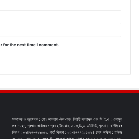
r for the next time I comment.
সম্পাদক ও প্রকাশক : মোঃ আশরাফ-উল-হক, নির্বাহী সম্পাদক এবং সি.ই.ও : এনামুল
হক সাহেদ, প্রধান কার্যালয় : প্রবাহ টাওয়ার, ৩ কে,ডি,এ এভিনিউ, খুলনা। বাণিজ্যিক
বিভাগ : ০২৪৭৭-৭২২৫৫২. বার্তা বিভাগ : ০২-৪৭৭৭২০৫৩২। ঢাকা অফিস : হাউজ
নং-২০১, রোড নং-৫, ব্লক-ডি, বসুন্ধরা আ/এ, ঢাকা। ফোন : ০১৭১৪-০৩৮৮২৩,