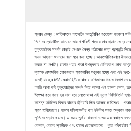
প্রবাহ ডেস্ক : জাতিসংঘের মহাসচিব অ্যান্টোনিও গুতেরেস গতকাল 
তিনি যে স্থানটিতে আসবেন তার পার্শ্ববর্তী শহর রাফায় হামাস যোদ্ধা
যুক্তরাষ্ট্রের সমর্থন ছাড়াই সেখানে সৈন্য পাঠানোর জন্য প্রস্তুতি
জন্য আহ্বান জানাবেন বলে মনে করা হচ্ছে। আন্তর্জাতিকভাবে ইসরায়
করছে না দেশটি। রাফাহ শহরে গাজা উপত্যকার বেশিরভাগ লোক আশ্রয় ন
ব্যাপক বেসামরিক লোকজনের প্রাণহানির শঙ্কার মধ্যে এবং এই ভূখ-ে অ
বলেই যাচ্ছেন তিনি সেনাবাহিনীকে রাফায় অভিযানের বিষয়ে নির্দেশ দেবেন।
‘আমি আশা করি যুক্তরাষ্ট্রের সমর্থন নিয়ে আমরা এই হামলা চালাব,
উপেক্ষা করে প্রায় ছয় মাস ধরে চলতে থাকা এই যুদ্ধে ফিলিস্তিনি ভূখ-
আসন্ন দুর্ভিক্ষের বিষয়ে বারবার হুঁশিয়ারি দিয়ে আসছে জাতিসংঘ। গাজা
প্রাণ হারিয়েছেন। গাজার দক্ষিণাঞ্চলীয় খান ইউনিস শহরে শুক্রবার বা
স্মৃতি রোমন্থন করতে। এ সময় তুর্কয়া বারবাখ নামের এক ব্যক্তি বল
বোনকে, বোনের স্বামীকে এবং তাদের ছেলেমেয়েদের। পুরো পরিবারটাই