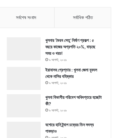
সর্বশেষ সংবাদ
সর্বাধিক পঠিত
খুলনার ‘ভৈরব সেতু’ নির্মাণ প্রকল্প : ৫
বছরে কাজের অগ্রগতি ২০%, বাড়ছে
সময় ও খরচ!
৯ আগস্ট, ২০২৬
ইয়াবাসহ গ্রেপ্তার : খুলনা জেলা যুবদল
থেকে নাসির বহিষ্কার
৯ আগস্ট, ২০২৬
খুলনা বিভাগীয় পরিবেশ অধিদপ্তরে হচ্ছেটা
কী?
৯ আগস্ট, ২০২৬
যশোরে হানি ট্র্যাপ চক্রের তিন সদস্য
পাকড়াও
৯ আগস্ট, ২০২৬