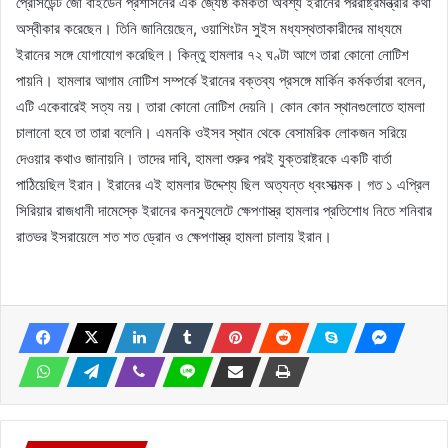
প্রেসিডেন্ট জো বাইডেন প্রশাসনের এক জ্যেষ্ঠ কর্মকর্তা অবশ্য ইরানের পররাষ্ট্রমন্ত্রীর কথা
অস্বীকার করেছেন। তিনি জানিয়েছেন, ওয়াশিংটন সুইস মধ্যস্থতাকারীদের মাধ্যমে
ইরানের সঙ্গে যোগাযোগ করেছিল। কিন্তু হামলার ৭২ ঘণ্টা আগে তারা কোনো নোটিশ
পায়নি। হামলার আগাম নোটিশ সম্পর্কে ইরানের বক্তব্য প্রসঙ্গে মার্কিন কর্মকর্তারা বলেন,
এটি একেবারেই সত্য নয়। তারা কোনো নোটিশ দেয়নি। কোন কোন স্থানগুলোতে হামলা
চালানো হবে তা তারা বলেনি। এমনকি ওইসব স্থান থেকে বেসামরিক লোকজন সরিয়ে
দেওয়ার কথাও জানায়নি। তাদের দাবি, হামলা শুরুর পরই যুক্তরাষ্ট্রকে একটি বার্তা
পাঠিয়েছিল ইরান। ইরানের এই হামলার উদ্দেশ্য ছিল অত্যন্ত ধ্বংসাত্মক। গত ১ এপ্রিল
সিরিয়ার রাজধানী দামেস্কে ইরানের কনস্যুলেটে ক্ষেপণাস্ত্র হামলার প্রতিশোধ নিতে শনিবার
রাতভর ইসরায়েলে শত শত ড্রোন ও ক্ষেপণাস্ত্র হামলা চালায় ইরান।