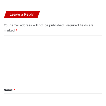
Leave a Reply
Your email address will not be published.
Required fields are
marked
*
C
o
m
m
e
n
t
*
Name
*